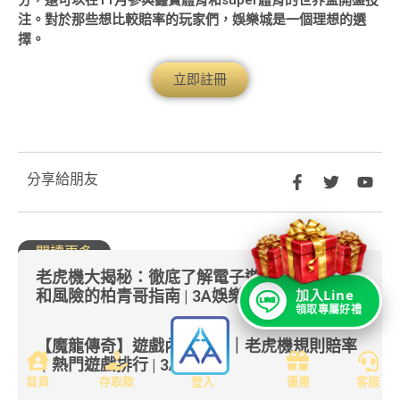
分，還可以在11月參與鑫寶體育和super體育的世界盃開盤投
注。對於那些想比較賠率的玩家們，娛樂城是一個理想的選
擇。
立即註冊
分享給朋友
閱讀更多
老虎機大揭秘：徹底了解電子遊戲原理、策略
加入Line
和風險的柏青哥指南 | 3A娛樂城
領取專屬好禮
【魔龍傳奇】遊戲內容介紹｜老虎機規則賠率
｜熱門遊戲排行 | 3A娛樂城
首頁
存取款
登入
優惠
客服