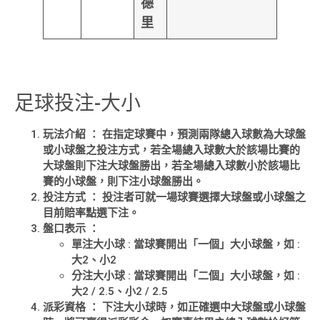
德
里
足球投注-大小
玩法介紹 ： 在指定球賽中，預測兩隊總入球數為大球盤
或小球盤之投注方式，若全場總入球數大於該場比賽的
大球盤則下注大球盤勝出，若全場總入球數小於該場比
賽的小球盤，則下注小球盤勝出。
投注方式 ： 投注者可就一場球賽選擇大球盤或小球盤之
目前賠率點選下注。
盤口表示 ：
單注大小球 : 當球賽開出「一個」大小球盤，如 :
大2、小2
分注大小球 : 當球賽開出「二個」大小球盤，如 :
大2 / 2.5、小2 / 2.5
派彩資格 ： 下注大小球時，如正確選中大球盤或小球盤