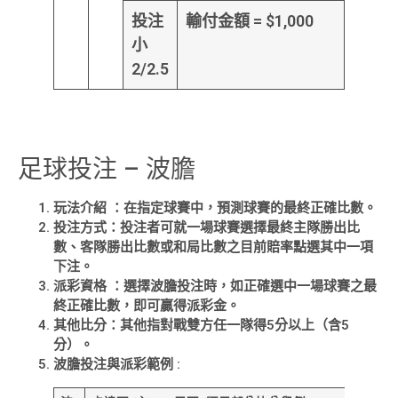
投注
輸付金額 = $1,000
小
2/2.5
足球投注 – 波膽
玩法介紹 ：在指定球賽中，預測球賽的最終正確比數。
投注方式：投注者可就一場球賽選擇最終主隊勝出比
數、客隊勝出比數或和局比數之目前賠率點選其中一項
下注。
派彩資格 ：選擇波膽投注時，如正確選中一場球賽之最
終正確比數，即可贏得派彩金。
其他比分：其他指對戰雙方任一隊得5分以上（含5
分）。
波膽投注與派彩範例 :