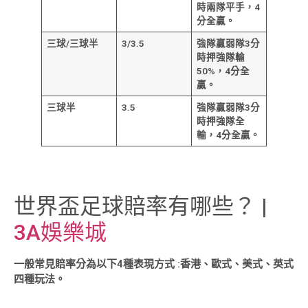
時兩隊平手，4
分全贏。
三球/三球半
3/3.5
強隊贏弱隊3分
時押強隊輸
50%，4分全
贏。
三球半
3.5
強隊贏弱隊3分
時押強隊全
輸，4分全贏。
世界盃足球賠率有哪些？ |
3A娛樂城
一般常見賠率分為以下4種表現方式 :香港、歐式、美式、英式
四種玩法。