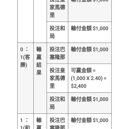
家馬德
里
投注和
輸付金額 $1,000
局
0 ：
輸
投注巴
輸付金額 $1,000
1(客
贏
塞隆那
勝)
結
投注皇
可贏金額 =
果
家馬德
(1,000 X 2.40) =
里
$2,400
投注和
輸付金額 $1,000
局
1 ：
輸
投注巴
輸付金額 $1,000
1(和
贏
塞隆那