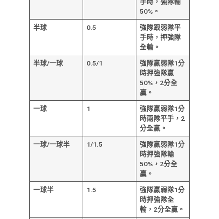
手時，強隊輸
50%。
半球
0.5
強隊跟弱隊平
手時，押強隊
全輸。
半球/一球
0.5/1
強隊贏弱隊1分
時押強隊贏
50%，2分全
贏。
一球
1
強隊贏弱隊1分
時兩隊平手，2
分全贏。
一球/一球半
1/1.5
強隊贏弱隊1分
時押強隊輸
50%，2分全
贏。
一球半
1.5
強隊贏弱隊1分
時押強隊全
輸，2分全贏。