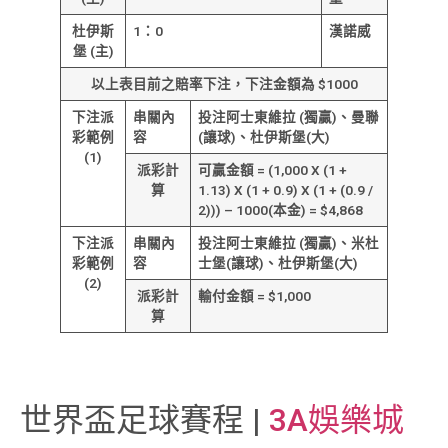
杜伊斯
1：0
漢諾威
堡 (主)
以上表目前之賠率下注，下注金額為 $1000
下注派
串關內
投注阿士東維拉 (獨贏)、曼聯
彩範例
容
(讓球)、杜伊斯堡(大)
(1)
派彩計
可贏金額 = (1,000 X (1 +
算
1.13) X (1 + 0.9) X (1 + (0.9 /
2))) – 1000(本金) = $4,868
下注派
串關內
投注阿士東維拉 (獨贏)、米杜
彩範例
容
士堡(讓球)、杜伊斯堡(大)
(2)
派彩計
輸付金額 = $1,000
算
世界盃足球賽程 |
3A娛樂城