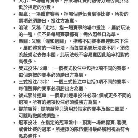
大小 : 一場體育賽事，押某場比賽的總得分是否高於或
低於指定的分數。
獨贏 : 一場體育賽事，押哪個隊伍會贏得比賽。所投的
選項必須勝出，投注方為贏。
滾球 : 又稱「走地」指一場賽事的場中投注 ，屬於玩法
的一種，但不是每場賽事都有，需依照盤口為準。
串關 : 又稱「混和過關」，指將不同賽事串連起來下注
，屬於體育的一種玩法，而每間系統玩法都不同，須依
系統規定去做串關，此玩法較不容易贏因此賠率相對的
高很多。
雙式投注/ 2串1 : 一個複式投注中包括2項不同的賽事。
每個選擇的賽事必須勝出方為贏。
三式投注/ 3串1 : 一個三式投注中包括3項不同的賽事。
每個選擇的賽事必須勝出方為贏。
複式累計連串 : 一個累計連串投注必須4個或更多不同的
選項。所有的選項投注必須獲勝方為贏。
提前結算 : 提前結算只適用於指定的賽事及盤口類型，
可隨時撤銷或調整。
冠軍投注 : 在指定的冠軍盤中，預測一場錦標賽, 聯賽,
或者比賽的冠軍。所選擇的隊伍獲得最終勝利視為符合
派彩條件。