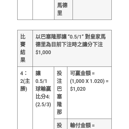
馬德
里
比
以巴塞隆那讓 “0.5/1” 對皇家馬
賽
德里為目前下注時之讓分下注
結
$1,000
果
4：
讓
投
可贏金額 =
2(主
0.5/1
注
(1,000 X 1.020) =
勝)
球輸贏
巴
$1,020
比分4:
塞
(2.5/3)
隆
那
投
輸付金額 =