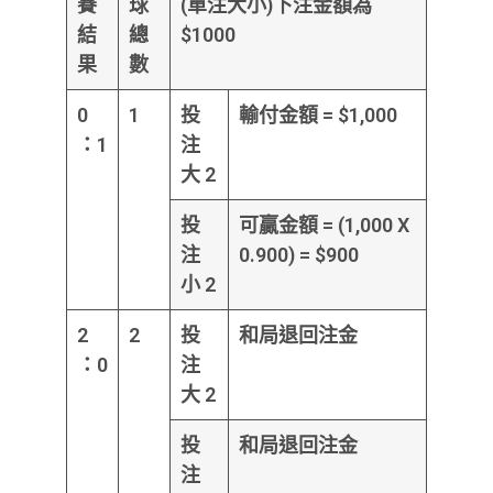
賽
球
(單注大小)下注金額為
結
總
$1000
果
數
0
1
投
輸付金額 = $1,000
：1
注
大 2
投
可贏金額 = (1,000 X
注
0.900) = $900
小 2
2
2
投
和局退回注金
：0
注
大 2
投
和局退回注金
注