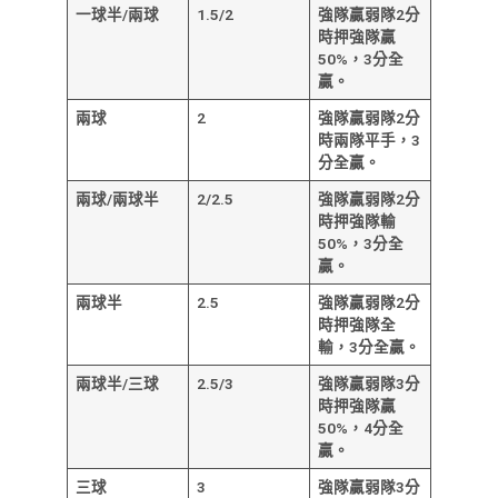
一球半/兩球
1.5/2
強隊贏弱隊2分
時押強隊贏
50%，3分全
贏。
兩球
2
強隊贏弱隊2分
時兩隊平手，3
分全贏。
兩球/兩球半
2/2.5
強隊贏弱隊2分
時押強隊輸
50%，3分全
贏。
兩球半
2.5
強隊贏弱隊2分
時押強隊全
輸，3分全贏。
兩球半/三球
2.5/3
強隊贏弱隊3分
時押強隊贏
50%，4分全
贏。
三球
3
強隊贏弱隊3分