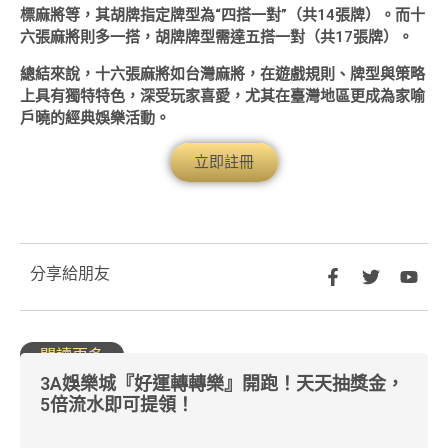
標麻將等，其胡牌指定牌型為“四搭一對”（共14張牌）。而
十
六張麻將
則多一搭，胡牌牌型需達
五搭一對
（共17張牌）。
總結來說，十六張麻將如台灣麻將，在遊戲規則、牌型與策略
上具有獨特特色，深受玩家喜愛，尤其在臺灣地區更成為家喻
戶曉的經典娛樂活動。
立即註冊
分享給朋友
閱讀更多
3A娛樂城『好運轉轉樂』開跑！天天抽獎金，
5倍流水即可提領！