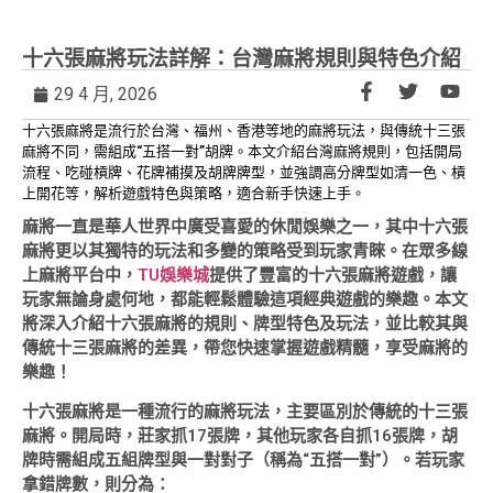
十六張麻將玩法詳解：台灣麻將規則與特色介紹
29 4 月, 2026
十六張麻將是流行於台灣、福州、香港等地的麻將玩法，與傳統十三張
麻將不同，需組成“五搭一對”胡牌。本文介紹台灣麻將規則，包括開局
流程、吃碰槓牌、花牌補摸及胡牌牌型，並強調高分牌型如清一色、槓
上開花等，解析遊戲特色與策略，適合新手快速上手。
麻將一直是華人世界中廣受喜愛的休閒娛樂之一，其中
十六張
麻將
更以其獨特的玩法和多變的策略受到玩家青睞。在眾多線
上麻將平台中，
TU娛樂城
提供了豐富的十六張麻將遊戲，讓
玩家無論身處何地，都能輕鬆體驗這項經典遊戲的樂趣。本文
將深入介紹十六張麻將的規則、牌型特色及玩法，並比較其與
傳統十三張麻將的差異，帶您快速掌握遊戲精髓，享受麻將的
樂趣！
十六張麻將
是一種流行的麻將玩法，主要區別於傳統的十三張
麻將。開局時，莊家抓17張牌，其他玩家各自抓16張牌，胡
牌時需組成
五組牌型
與
一對對子
（稱為“五搭一對”）。若玩家
拿錯牌數，則分為：