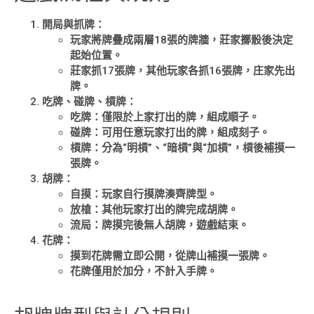
開局與抓牌
：
玩家將牌疊成兩層18張的牌牆，莊家擲骰後決定
起始位置。
莊家抓17張牌，其他玩家各抓16張牌，庄家先出
牌。
吃牌、碰牌、槓牌
：
吃牌
：僅限於上家打出的牌，組成順子。
碰牌
：可用任意玩家打出的牌，組成刻子。
槓牌
：分為“明槓”、“暗槓”與“加槓”，槓後補摸一
張牌。
胡牌
：
自摸
：玩家自行摸牌湊齊牌型。
放槍
：其他玩家打出的牌完成胡牌。
流局
：牌摸完後無人胡牌，遊戲結束。
花牌
：
摸到花牌需立即公開，從牌山補摸一張牌。
花牌僅用於加分，不計入手牌。