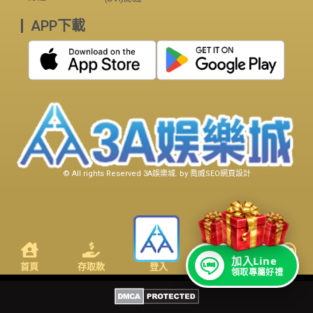
APP下載
© All rights Reserved
3A娛樂城
. by
喬威SEO網頁設計
加入Line
首頁
存取款
登入
優惠
客服
領取專屬好禮