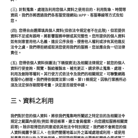
(三). 針對蒐集、處理及利用您個人資料之使用目的、利用對象、時間等
資訊，我們亦將透過我們各客服受理網站/APP、客服專線等方式告知
您。
(四). 您得自由選擇填具個人資料(但依法令規定者不在此限)，但若提供
資料不足或有誤時，將影響服務申辦或其完整性。您所提供的個人資料
如有刻意冒用他人名義、違反公序良俗、侵害他人權利或涉有其他違反
法令之虞，我們得拒絕或取消您使用我們的服務，您並應自負一切法律
責任。
(五). 您得依個人資料保護法(下稱個資法)及相關法律規定，就您的個人
資料行使查詢、閱覽、製給複製本、補充更正、請求停止蒐集、處理、
利用及刪除等權利。其行使方式依法令及我們的相關規定，可聯繫網路
客服中心辦理。我們得依個資法第10條、第11條規定，因執行業務所必
須及法定保存期間等考量，決定是否接受申請。
三、資料之利用
我們對於您的個人資料，將依我們蒐集時所闡述之特定目的及相關法令
規定之範圍內使用(例如:寄送帳單、建立會員檔案、向您通知服務相關資
訊等)。除非取得您的同意或依其他法令特別規定，我們絕不會將您的個
人資料揭露予第三人、在我們營運地區以外之區域處理或利用，或使用