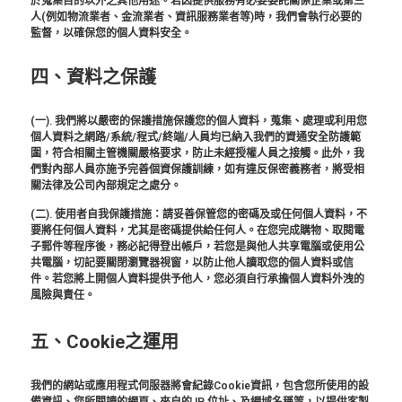
於蒐集目的以外之其他用途。若因提供服務有必要委託關係企業或第三
人(例如物流業者、金流業者、資訊服務業者等)時，我們會執行必要的
監督，以確保您的個人資料安全。
四、資料之保護
(一). 我們將以嚴密的保護措施保護您的個人資料，蒐集、處理或利用您
個人資料之網路/系統/程式/終端/人員均已納入我們的資通安全防護範
圍，符合相關主管機關嚴格要求，防止未經授權人員之接觸。此外，我
們對內部人員亦施予完善個資保護訓練，如有違反保密義務者，將受相
關法律及公司內部規定之處分。
(二). 使用者自我保護措施：請妥善保管您的密碼及或任何個人資料，不
要將任何個人資料，尤其是密碼提供給任何人。在您完成購物、取閱電
子郵件等程序後，務必記得登出帳戶，若您是與他人共享電腦或使用公
共電腦，切記要關閉瀏覽器視窗，以防止他人讀取您的個人資料或信
件。若您將上開個人資料提供予他人，您必須自行承擔個人資料外洩的
風險與責任。
五、Cookie之運用
我們的網站或應用程式伺服器將會紀錄Cookie資訊，包含您所使用的設
備資訊、您所閱讀的網頁、來自的 IP 位址、及網域名稱等，以提供客製