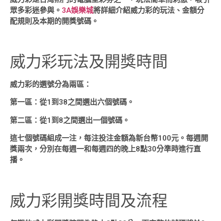
眾多彩迷參與。
3A娛樂城
將詳細介紹威力彩的玩法、金額分
配規則及本期的開獎號碼。
威力彩玩法及開獎時間
威力彩的選號分為兩區：
第一區
：從1到38之間選出六個號碼。
第二區
：從1到8之間選出一個號碼。
這七個號碼組成一注，每注投注金額為新台幣100元。每週開
獎兩次，分別在每週一和每週四的晚上8點30分準時進行直
播。
威力彩開獎時間及流程