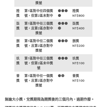
獎號
陸
第1區對中任四個獎
🟡🟡🟡
陸獎
獎
號，但第2區未對中
🟡
NT$800
柒
第1區對中任三個獎
🟡🟡🟡
柒獎
獎
號，且第2區亦對中
🔴
NT$400
獎號
捌
第1區對中任二個獎
🟡🟡🔴
捌獎
獎
號，且第2區亦對中
NT$200
獎號
玖
第1區對中任三個獎
🟡🟡🟡
玖獎
獎
號，但第2區未中獎
NT$100
號
普
第1區對中任一個獎
🟡🔴
普獎
獎
號，且第2區亦對中
NT$100
獎號
無論大小獎，兌獎期限為開獎後的三個月內，過期作廢。