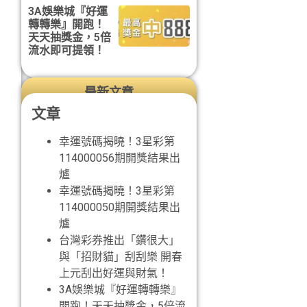
透！ | 3A娛樂城
3A娛樂城『好運
轉轉樂』開跑！
幸運號碼揭曉！3星彩第
天天抽獎金，5倍
114000056期開獎結果出
流水即可提領！
爐
幸運號碼揭曉！3星彩第
最新文章
114000050期開獎結果出
文章
爐
台灣彩券推出「鑽很大」
幸運號碼揭曉！3星彩第
與「招財貓」刮刮樂 開春
114000056期開獎結果出
上元刮出好運與財氣！
爐
幸運號碼揭曉！3星彩第
幸運號碼揭曉！3星彩第
114000050期開獎結果出
114000056期開獎結果出
爐
爐
台灣彩券推出「鑽很大」
幸運號碼揭曉！3星彩第
與「招財貓」刮刮樂 開春
114000050期開獎結果出
上元刮出好運與財氣！
爐
3A娛樂城『好運轉轉樂』
台灣彩券推出「鑽很大」
開跑！天天抽獎金，5倍流