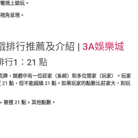
智能電視上遊玩。
一視角呈現。
戲排行推薦及介紹 |
3A娛樂城
行1：21 點
克牌，遊戲中有一位莊家（系統）和多位閒家（玩家）。玩家
21 點，但不能超過 21 點。如果玩家的點數比莊家大，則玩
> 普通 21 點 > 其他點數。