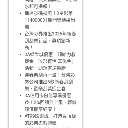
與「招財貓」刮刮樂 開春
水即可提領！
上元刮出好運與財氣！
幸運號碼揭曉！3星彩第
114000031期開獎結果出
3A娛樂城『好運轉轉樂』
爐
開跑！天天抽獎金，5倍
台灣彩券推出2026年新春
流水即可提領！
刮刮樂新品，獎項創新
高！
3A娛樂城優惠「超給力救
援金！敗部復活 富仇金」
活動，助玩家逆轉勝！
迎春樂刮再一波！台灣彩
券公司推出6款新春刮刮
樂，歡樂刮獎迎金春
3A信用卡儲值專屬優惠
💳！2%回饋無上限，輕鬆
儲值即享好康！
AT99娛樂城：打造最頂級
的彩票遊戲體驗