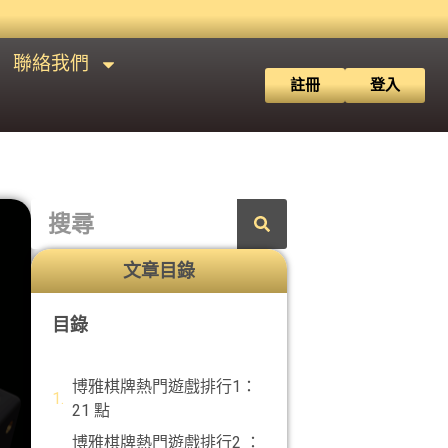
聯絡我們
註冊
登入
文章目錄
目錄
博雅棋牌熱門遊戲排行1：
21 點
博雅棋牌熱門遊戲排行2 ：