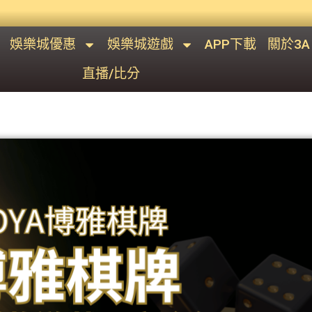
娛樂城優惠
娛樂城遊戲
APP下載
關於3A
直播/比分