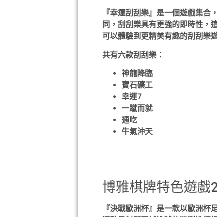
『幸運刮刮樂』是一個遊戲集合
同，刮刮樂具有更強的即時性，
可以體驗到更精美有趣的刮刮樂
共有六款刮刮樂：
神龍降臨
寶石礦工
幸運7
一蹴而就
通吃
牛氣沖天
博雅棋牌特色遊戲
『決戰歐洲杯』是一款以歐洲杯