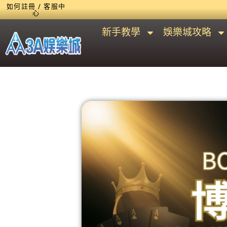
如何註冊 / 客服中
心
新手教學
娛樂城攻略