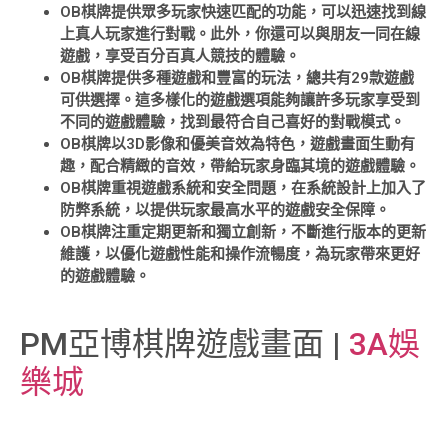
OB棋牌提供眾多玩家快速匹配的功能，可以迅速找到線
上真人玩家進行對戰。此外，你還可以與朋友一同在線
遊戲，享受百分百真人競技的體驗。
OB棋牌提供多種遊戲和豐富的玩法，總共有29款遊戲
可供選擇。這多樣化的遊戲選項能夠讓許多玩家享受到
不同的遊戲體驗，找到最符合自己喜好的對戰模式。
OB棋牌以3D影像和優美音效為特色，遊戲畫面生動有
趣，配合精緻的音效，帶給玩家身臨其境的遊戲體驗。
OB棋牌重視遊戲系統和安全問題，在系統設計上加入了
防弊系統，以提供玩家最高水平的遊戲安全保障。
OB棋牌注重定期更新和獨立創新，不斷進行版本的更新
維護，以優化遊戲性能和操作流暢度，為玩家帶來更好
的遊戲體驗。
PM亞博棋牌遊戲畫面 |
3A娛
樂城