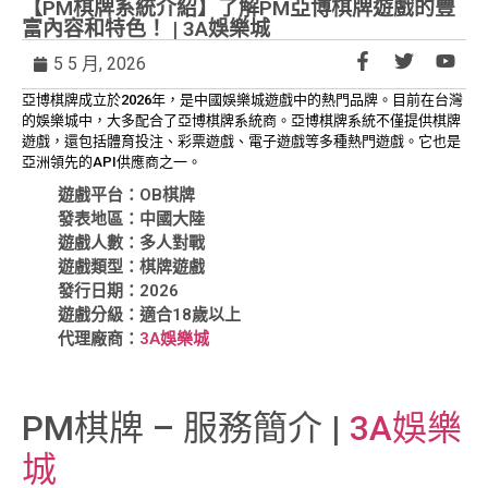
【PM棋牌系統介紹】了解PM亞博棋牌遊戲的豐
富內容和特色！ | 3A娛樂城
5 5 月, 2026
亞博棋牌成立於2026年，是中國娛樂城遊戲中的熱門品牌。目前在台灣
的娛樂城中，大多配合了亞博棋牌系統商。亞博棋牌系統不僅提供棋牌
遊戲，還包括體育投注、彩票遊戲、電子遊戲等多種熱門遊戲。它也是
亞洲領先的API供應商之一。
遊戲平台：OB棋牌
發表地區：中國大陸
遊戲人數：多人對戰
遊戲類型：棋牌遊戲
發行日期：2026
遊戲分級：適合18歲以上
代理廠商：
3A娛樂城
PM棋牌 – 服務簡介 |
3A娛樂
城