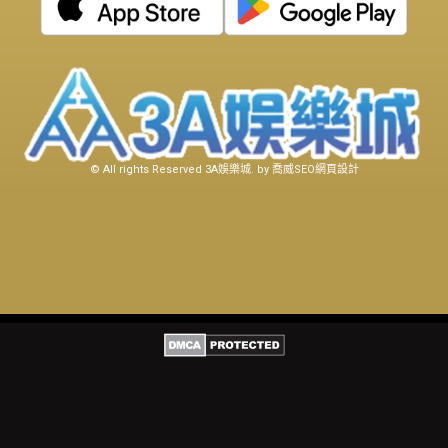
© All rights Reserved
3A娛樂城
. by
喬威SEO網頁設計