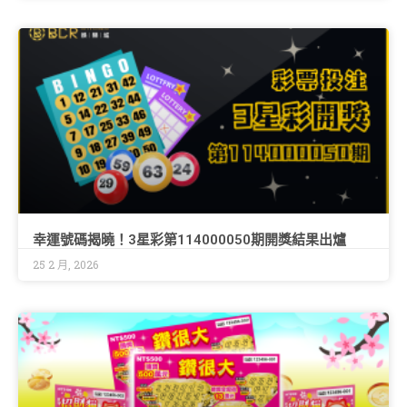
幸運號碼揭曉！3星彩第114000050期開獎結果出爐
25 2 月, 2026