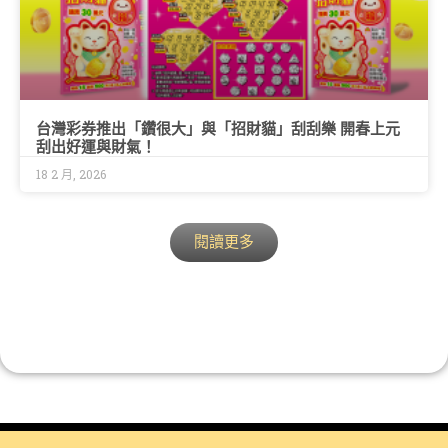
台灣彩券推出「鑽很大」與「招財貓」刮刮樂 開春上元
刮出好運與財氣！
18 2 月, 2026
閱讀更多
3A娛樂城 了解更多