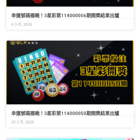
幸運號碼揭曉！3星彩第114000056期開獎結果出爐
4 3 月, 2026
幸運號碼揭曉！3星彩第114000050期開獎結果出爐
25 2 月, 2026