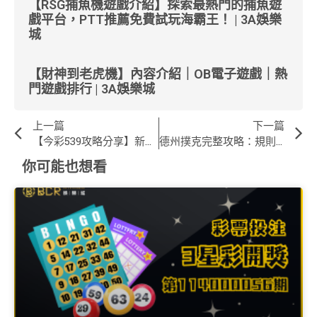
【RSG捕魚機遊戲介紹】探索最熱門的捕魚遊
戲平台，PTT推薦免費試玩海霸王！ | 3A娛樂
城
【財神到老虎機】內容介紹｜OB電子遊戲｜熱
門遊戲排行 | 3A娛樂城
上一篇
下一篇
【今彩539攻略分享】新手必看，快速掌握今彩539！ | 3A娛樂城
德州撲克完整攻略：規則、術語、技巧全解析，輕鬆成為高手！ | 3A娛樂城
你可能也想看