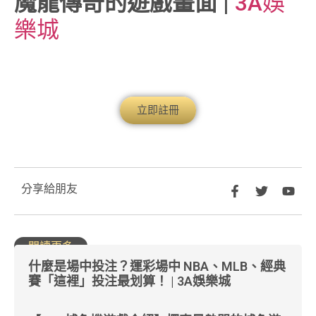
魔龍傳奇的遊戲畫面
|
3A娛
樂城
立即註冊
分享給朋友
閱讀更多
什麼是場中投注？運彩場中 NBA、MLB、經典
賽「這裡」投注最划算！ | 3A娛樂城