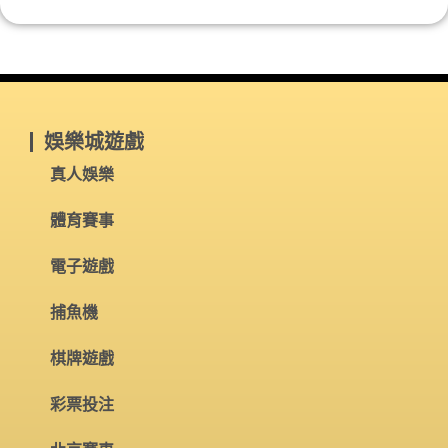
3A娛樂城 了解更多
娛樂城遊戲
真人娛樂
體育賽事
電子遊戲
捕魚機
棋牌遊戲
彩票投注