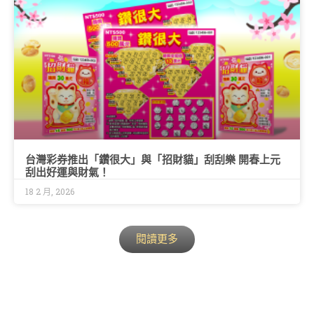
台灣彩券推出「鑽很大」與「招財貓」刮刮樂 開春上元
刮出好運與財氣！
18 2 月, 2026
閱讀更多