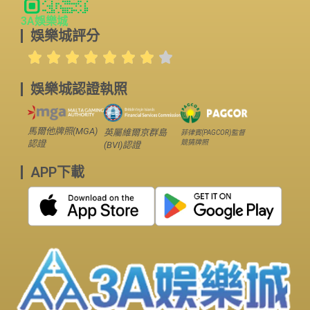
3A娛樂城
娛樂城評分
娛樂城認證執照
馬爾他牌照(MGA)
英屬維爾京群島
菲律賓(PAGCOR)監督
競猜牌照
認證
(BVI)認證
APP下載