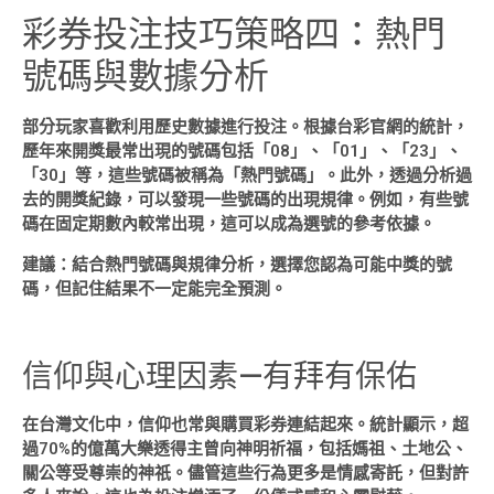
彩券投注技巧策略四：熱門
號碼與數據分析
部分玩家喜歡利用歷史數據進行投注。根據台彩官網的統計，
歷年來開獎最常出現的號碼包括「08」、「01」、「23」、
「30」等，這些號碼被稱為「熱門號碼」。此外，透過分析過
去的開獎紀錄，可以發現一些號碼的出現規律。例如，有些號
碼在固定期數內較常出現，這可以成為選號的參考依據。
建議
：結合熱門號碼與規律分析，選擇您認為可能中獎的號
碼，但記住結果不一定能完全預測。
信仰與心理因素—有拜有保佑
在台灣文化中，信仰也常與購買彩券連結起來。統計顯示，超
過70%的億萬大樂透得主曾向神明祈福，包括媽祖、土地公、
關公等受尊崇的神祇。儘管這些行為更多是情感寄託，但對許