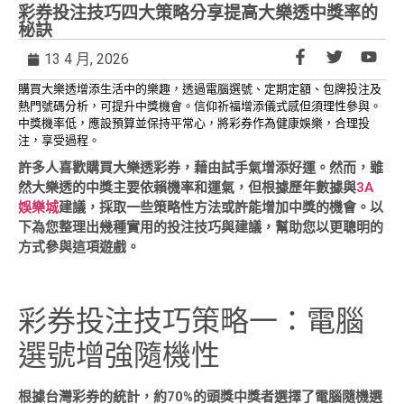
彩券投注技巧四大策略分享提高大樂透中獎率的
秘訣
13 4 月, 2026
購買大樂透增添生活中的樂趣，透過電腦選號、定期定額、包牌投注及
熱門號碼分析，可提升中獎機會。信仰祈福增添儀式感但須理性參與。
中獎機率低，應設預算並保持平常心，將彩券作為健康娛樂，合理投
注，享受過程。
許多人喜歡購買大樂透彩券，藉由試手氣增添好運。然而，雖
然大樂透的中獎主要依賴機率和運氣，但根據歷年數據與
3A
娛樂城
建議，採取一些策略性方法或許能增加中獎的機會。以
下為您整理出幾種實用的投注技巧與建議，幫助您以更聰明的
方式參與這項遊戲。
彩券投注技巧策略一：電腦
選號增強隨機性
根據台灣彩券的統計，約70%的頭獎中獎者選擇了電腦隨機選