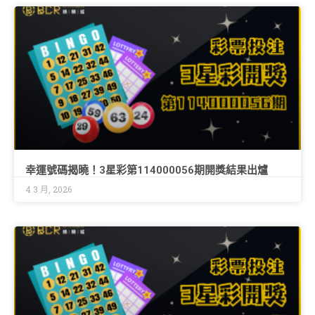
幸運號碼揭曉！3星彩第114000056期開獎結果出爐
4 3 月, 2026