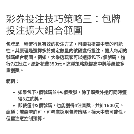
彩券投注技巧策略三：包牌
投注擴大組合範圍
包牌是一種流行且有效的投注方式，可顯著提高中獎的可能
性。其原理是選擇多於規定數量的號碼進行投注，擴大每期的
號碼組合範圍。例如，大樂透玩家可以選擇包下7個號碼，進
行7注投注，總計花費350元。這種策略能提高中獎等級並多
重獲獎。
範例
：
如果包下7個號碼並中6個獎號，除了頭獎外還可同時獲
得6注貳獎。
即使僅中3個號碼，也能獲得4注普獎，共計1600元。
建議
：若經濟許可，可考慮採用包牌策略，擴大中獎可能性，
但需注意控制預算。