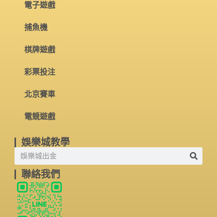
電子遊戲
捕魚機
棋牌遊戲
彩票投注
北京賽車
電競遊戲
娛樂城教學
聯絡我們