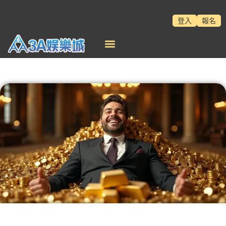
登入
報名