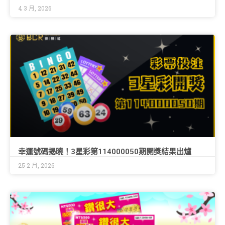
4 3 月, 2026
幸運號碼揭曉！3星彩第114000050期開獎結果出爐
25 2 月, 2026