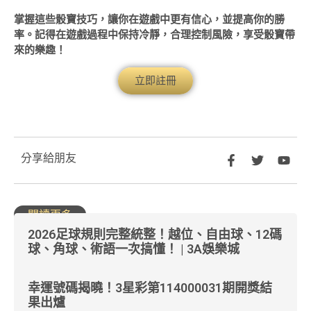
掌握這些骰寶技巧，讓你在遊戲中更有信心，並提高你的勝
率。記得在遊戲過程中保持冷靜，合理控制風險，享受骰寶帶
來的樂趣！
立即註冊
分享給朋友
閱讀更多
2026足球規則完整統整！越位、自由球、12碼
球、角球、術語一次搞懂！ | 3A娛樂城
幸運號碼揭曉！3星彩第114000031期開獎結
果出爐