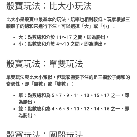
骰寶玩法：比大小玩法
比大小是骰寶中最基本的玩法，賠率也相對較低。玩家根據三
顆骰子的總和來進行下注，可以選擇「大」或「小」：
大
：點數總和介於 11～17 之間，即為勝出。
小
：點數總和介於 4～10 之間，即為勝出。
骰寶玩法：單雙玩法
單雙玩法與比大小類似，但玩家需要下注的是三顆骰子總和的
奇偶性，即「單數」或「雙數」：
單
：點數總和為 5、7、9、11、13、15、17 之一，即
為勝出。
雙
：點數總和為 4、6、8、10、12、14、16 之一，即
為勝出。
骰寶玩法：圍骰玩法