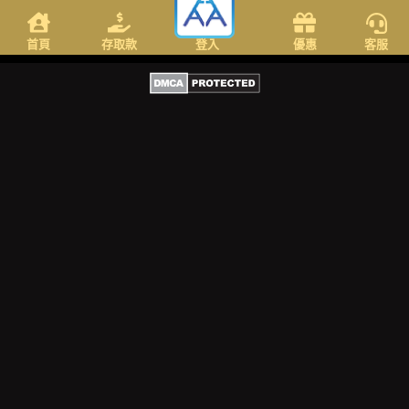
首頁
存取款
登入
優惠
客服