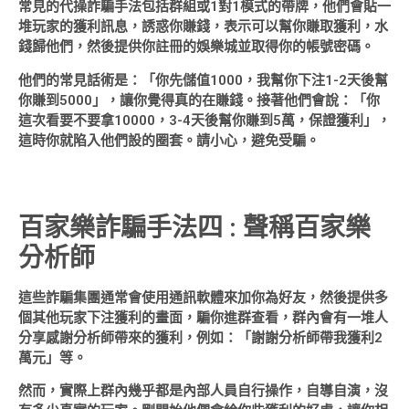
常見的代操詐騙手法包括群組或1對1模式的帶牌，他們會貼一
堆玩家的獲利訊息，誘惑你賺錢，表示可以幫你賺取獲利，水
錢歸他們，然後提供你註冊的娛樂城並取得你的帳號密碼。
他們的常見話術是：「你先儲值1000，我幫你下注1-2天後幫
你賺到5000」，讓你覺得真的在賺錢。接著他們會說：「你
這次看要不要拿10000，3-4天後幫你賺到5萬，保證獲利」，
這時你就陷入他們設的圈套。請小心，避免受騙。
百家樂詐騙手法四 : 聲稱百家樂
分析師
這些詐騙集團通常會使用通訊軟體來加你為好友，然後提供多
個其他玩家下注獲利的畫面，騙你進群查看，群內會有一堆人
分享感謝分析師帶來的獲利，例如：「謝謝分析師帶我獲利2
萬元」等。
然而，實際上群內幾乎都是內部人員自行操作，自導自演，沒