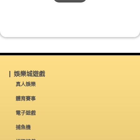
3A娛樂城 了解更多
娛樂城遊戲
真人娛樂
體育賽事
電子遊戲
捕魚機