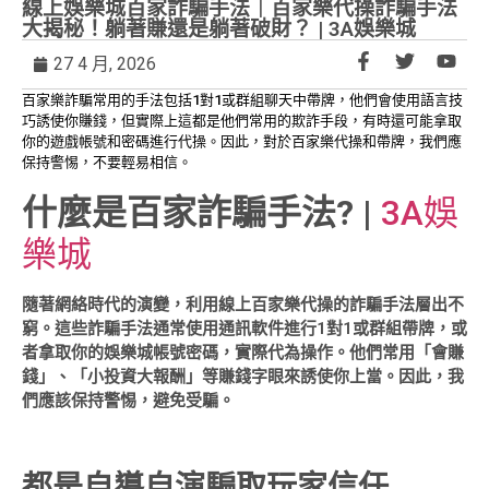
線上娛樂城百家詐騙手法｜百家樂代操詐騙手法
大揭秘！躺著賺還是躺著破財？ | 3A娛樂城
27 4 月, 2026
百家樂詐騙常用的手法包括1對1或群組聊天中帶牌，他們會使用語言技
巧誘使你賺錢，但實際上這都是他們常用的欺詐手段，有時還可能拿取
你的遊戲帳號和密碼進行代操。因此，對於百家樂代操和帶牌，我們應
保持警惕，不要輕易相信。
什麼是百家詐騙手法?
|
3A娛
樂城
隨著網絡時代的演變，利用線上百家樂代操的詐騙手法層出不
窮。這些詐騙手法通常使用通訊軟件進行1對1或群組帶牌，或
者拿取你的娛樂城帳號密碼，實際代為操作。他們常用「會賺
錢」、「小投資大報酬」等賺錢字眼來誘使你上當。因此，我
們應該保持警惕，避免受騙。
都是自導自演騙取玩家信任