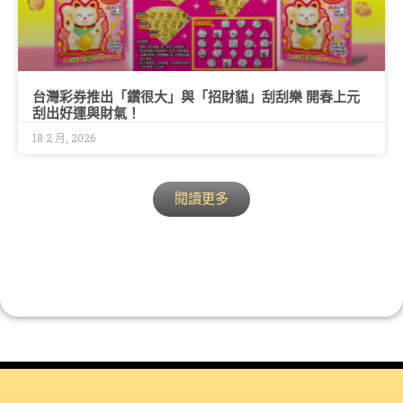
台灣彩券推出「鑽很大」與「招財貓」刮刮樂 開春上元
刮出好運與財氣！
18 2 月, 2026
閱讀更多
3A娛樂城 了解更多