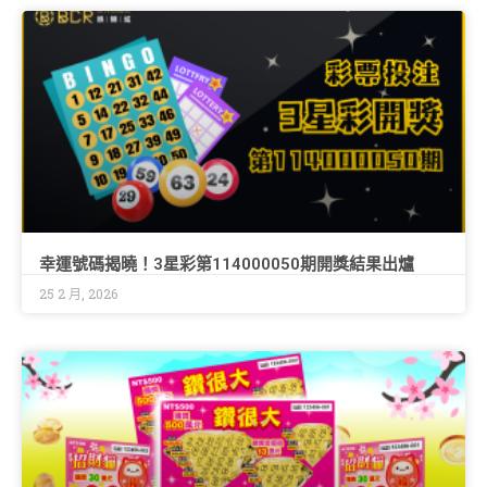
幸運號碼揭曉！3星彩第114000050期開獎結果出爐
25 2 月, 2026