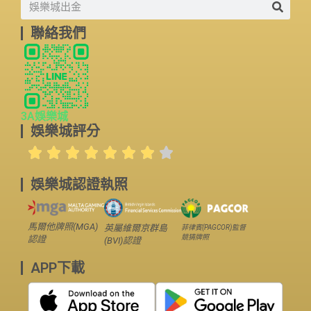
聯絡我們
3A娛樂城
娛樂城評分
娛樂城認證執照
馬爾他牌照(MGA)
英屬維爾京群島
菲律賓(PAGCOR)監督
競猜牌照
認證
(BVI)認證
APP下載