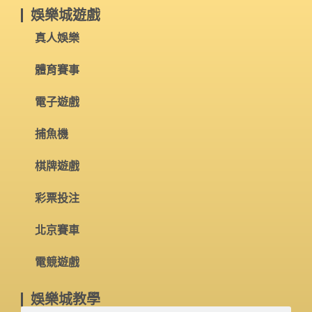
娛樂城遊戲
真人娛樂
體育賽事
電子遊戲
捕魚機
棋牌遊戲
彩票投注
北京賽車
電競遊戲
娛樂城教學