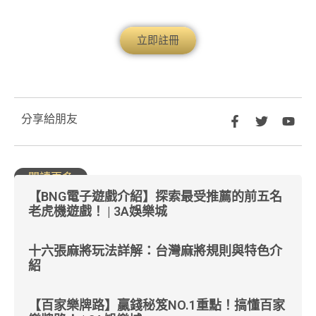
立即註冊
分享給朋友
閱讀更多
【BNG電子遊戲介紹】探索最受推薦的前五名
老虎機遊戲！ | 3A娛樂城
十六張麻將玩法詳解：台灣麻將規則與特色介
紹
【百家樂牌路】贏錢秘笈NO.1重點！搞懂百家