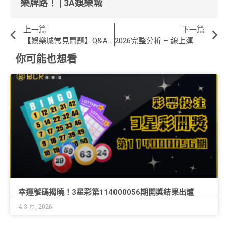
樂牌路！ | 3A娛樂城
上一篇
下一篇
【娛樂城常見問題】Q&A｜什麼是娛樂城？博弈的 100 個為什麼？
2026完整分析 – 線上運彩 vs 台灣運彩：店面線上差異大揭秘！
你可能也想看
幸運號碼揭曉！3星彩第114000056期開獎結果出爐
4 3 月, 2026