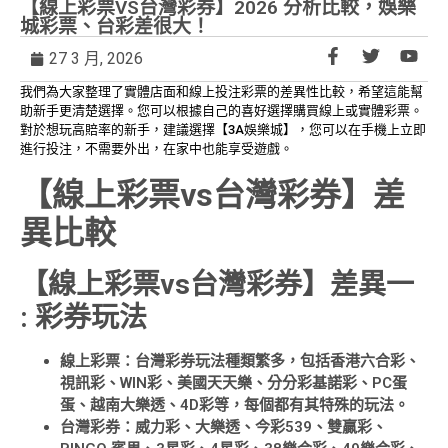
【線上彩票VS台灣彩券】2026 分析比較，娛樂
城彩票、台彩差很大！
27 3 月, 2026
我們為大家整理了實體店面和線上投注彩票的差異性比較，希望這能幫
助新手更清楚選擇。您可以根據自己的喜好選擇購買線上或實體彩票。
對於想玩高賠率的新手，建議選擇【3A娛樂城】，您可以在手機上立即
進行投注，不需要外出，在家中也能享受遊戲。
【線上彩票vs台灣彩券】差
異比較
【線上彩票vs台灣彩券】
差異
一
: 彩券玩法
線上彩票：台灣彩券玩法種類繁多，包括香港六合彩、
視訊彩、WIN彩、美國天天樂、分分彩基諾彩、PC蛋
蛋、越南大樂透、4D彩等，每個都有其特殊的玩法。
台灣彩券：威力彩、大樂透、今彩539、雙贏彩、