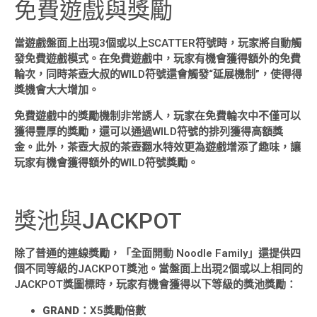
免費遊戲與獎勵
當遊戲盤面上出現3個或以上SCATTER符號時，玩家將自動觸
發免費遊戲模式。在免費遊戲中，玩家有機會獲得額外的免費
輪次，同時茶壺大叔的WILD符號還會觸發“延展機制”，使得得
獎機會大大增加。
免費遊戲中的獎勵機制非常誘人，玩家在免費輪次中不僅可以
獲得豐厚的獎勵，還可以通過WILD符號的排列獲得高額獎
金。此外，茶壺大叔的茶壺翻水特效更為遊戲增添了趣味，讓
玩家有機會獲得額外的WILD符號獎勵。
獎池與JACKPOT
除了普通的連線獎勵，「全面開動 Noodle Family」還提供四
個不同等級的JACKPOT獎池。當盤面上出現2個或以上相同的
JACKPOT獎圖標時，玩家有機會獲得以下等級的獎池獎勵：
GRAND
：X5獎勵倍數