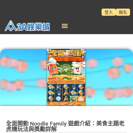
登入
報名
全面開動 Noodle Family 遊戲介紹：美食主題老
虎機玩法與獎勵詳解