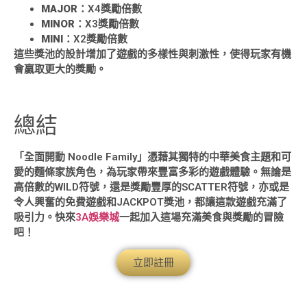
MAJOR
：X4獎勵倍數
MINOR
：X3獎勵倍數
MINI
：X2獎勵倍數
這些獎池的設計增加了遊戲的多樣性與刺激性，使得玩家有機
會贏取更大的獎勵。
總結
「全面開動 Noodle Family」憑藉其獨特的中華美食主題和可
愛的麵條家族角色，為玩家帶來豐富多彩的遊戲體驗。無論是
高倍數的WILD符號，還是獎勵豐厚的SCATTER符號，亦或是
令人興奮的免費遊戲和JACKPOT獎池，都讓這款遊戲充滿了
吸引力。快來
3A娛樂城
一起加入這場充滿美食與獎勵的冒險
吧！
立即註冊