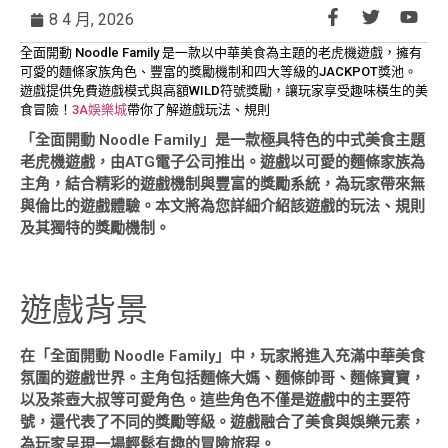
8 4 月, 2026
全面開動 Noodle Family 是一款以中華美食為主題的老虎機遊戲，擁有
可愛的麵條家族角色、豐富的獎勵機制和四大等級的JACKPOT獎池。
遊戲提供免費遊戲模式與高額WILD符號獎勵，讓玩家享受趣味橫生的美
食冒險！
3A娛樂城
帶你了解遊戲玩法、規則
「全面開動 Noodle Family」是一款極具特色的中式美食主題
老虎機遊戲，由ATG電子公司推出。遊戲以可愛的麵條家族為
主角，結合精彩的遊戲機制與豐富的獎勵系統，為玩家帶來無
與倫比的遊戲體驗。本文將為您詳細介紹該遊戲的玩法、規則
及其獨特的獎勵機制。
遊戲背景
在「全面開動 Noodle Family」中，玩家將進入充滿中華美食
氛圍的遊戲世界。主角包括麵條大媽、麵條帥哥、麵條寶寶，
以及茶壺大叔等可愛角色。這些角色不僅是遊戲中的主要符
號，還代表了不同的獎勵等級。遊戲融合了美食與娛樂元素，
為玩家呈現一場輕鬆有趣的冒險旅程。