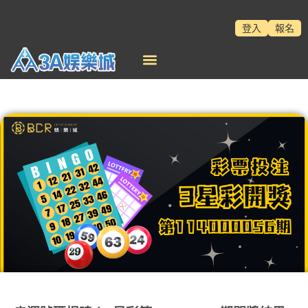
登入
報名