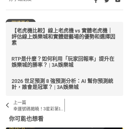
閱讀更多
【老虎機比較】線上老虎機 vs 實體老虎機｜
評估線上娛樂城和實體遊藝場的優勢和選擇因
素
RTP是什麼？如何利用「玩家回報率」提升在
娛樂城的勝率？ | 3A娛樂城
2026 世足預測 8 強預測分析：AI 幫你預測統
計，誰會是冠軍？ | 3A娛樂城
上一篇
幸運號碼揭曉！3星彩第114000050期開獎結果出爐
你可能也想看