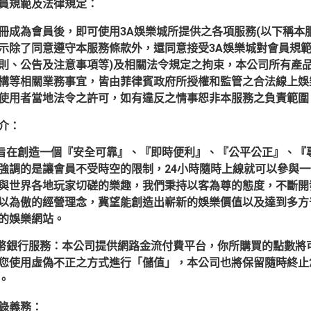
員規範及法律規定：
冊成為會員後，即可使用3A娛樂城所提供之各項服務(以下稱本
示除了同意遵守本服務條款外，還同意接受3A娛樂城對會員規範
則、公告及注意事項等)及相關法令規定之拘束，本公司所有產
構等相關業務事宜，皆由菲律賓政府所授權和監管之合法線上娛
使用者當地法令之許可，如有違反之情事恕非本服務之負責範圍
介：
司旨在創造一個『安全可靠』、『即時便利』、『公平公正』、『
強調的是讓會員不受時空的限制，24小時隨時上線就可以參與
與世界各地玩家切磋的樂趣，我們秉持以客為尊的態度，不斷開
以為傲的經營理念，冀望能創造出嶄新的娛樂價值以及達到多方
的娛樂網站。
貨幣銀行服務：本公司提供網路金流付費平台，你所購買的點數將
您使用虛偽不正之方式進行「儲值」，本公司也將保留隨時終止
。
錄義務：