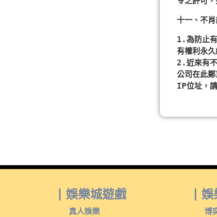
令之許可，
十一、不肖
1.為防止
有權利永久
2.近來有
公司在此鄭
IP位址，
娛樂城遊戲
娛
真人娛樂
博