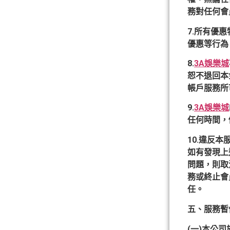
務對任何會
7.所有優
優惠等行為
8.
3A娛樂城
恕不退回本
帳戶服務所
9.
3A娛樂城
任何時間，
10.違反本
如有發現上
問題，則取
務或終止會
任。
五、服務暫
(一)本公