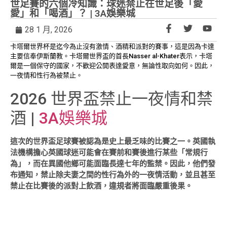
世足賽的六個冷知識：球迷禁止在世足後「愛
愛」和「喝酒」？ | 3A娛樂城
28 1 月, 2026
卡塔爾世界杯是迄今為止沒有激情、酒精和派對的賽事，這是因為卡達
主要信奉伊斯蘭教。卡塔爾世界盃的首長Nasser al-Khater表示，卡塔
爾是一個保守的國家，不歡迎公開表達愛意，無論性取向如何。因此，
一夜情和性行為被禁止。
2026 世界盃禁止一夜情和禁
酒 |
3A娛樂城
這次的世界盃足球賽被認為是史上最乏味的比賽之一。英國執
法機構擔心英國球迷可能會在賽前和賽後進行某些「常規行
為」，而在異國他鄉可能面臨長達七年的監禁。因此，他們發
布通知，禁止除夫妻之間的性行為外的一夜情活動，並且甚至
禁止在比賽後的派對上飲酒，違規者將面臨嚴重後果。