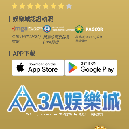
娛樂城認證執照
馬爾他牌照(MGA)
英屬維爾京群島
菲律賓(PAGCOR)監督
競猜牌照
認證
(BVI)認證
APP下載
© All rights Reserved
3A娛樂城
. by
喬威SEO網頁設計