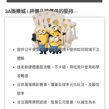
3A娛樂城 | 評價品牌價值的堅持
ABOUT TU CASINO ONLINE CASINO INSISTENCE OF BRAND VALUE
提供公平安全真實的投注環境，提供如同現場下注
體驗
技術軟硬體畫面流暢，不卡頓，降低用戶使用和學
習難度
日供萬場精彩賽事，覆蓋全球多元化玩法，及最佳
賠率
合法國際牌照認證，監督公司營運，以誠信為本