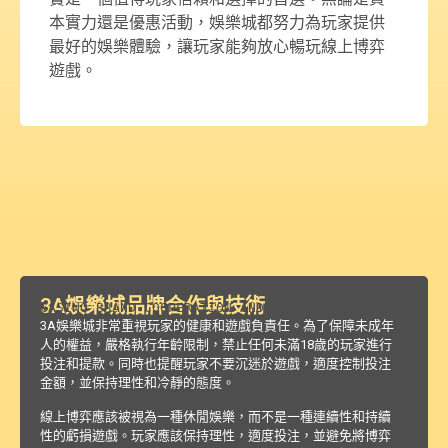
本實力還是優惠活動，娛樂城都努力為玩家提供
最好的娛樂體驗，讓玩家能夠放心暢玩線上博弈
遊戲。
3A娛樂城品牌合作與技術
CASINO BRAND COOPERATION AND TECHNOLOGY
3A娛樂城非常重視玩家的健康和遊戲負責任。為了保障未成年
人的權益，嚴格執行年齡限制，禁止任何未滿18歲的玩家進行
投注和提款。同時也提醒玩家不要沉迷於遊戲，適度控制投注
金額，並保持理性和冷靜的態度。
線上博弈應該被視為一種休閒娛樂，而不是一種連續性和持續
性的虧損遊戲。玩家應該保持理性，適度投注，並避免將博弈