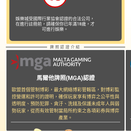
娛樂城受國際行業協會認證的合法公司，
在進行註冊前，請確保你已年滿18歲，才
可進行娛樂。
牌照認證介紹
馬爾他牌照(MGA)認證
歐盟首個管制博彩，最大網絡博彩管轄區，對博彩監
控營運和許可的證明，確保玩家享有博弈之公平性與
透明度、預防犯罪、貪汙、洗錢及保護未成年人與弱
勢玩家，從而有效管制當局所約束之各項彩券與博弈
產業。