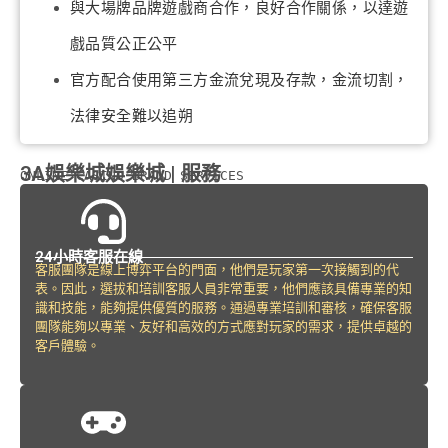
與大場牌品牌遊戲商合作，良好合作關係，以達遊
戲品質公正公平
官方配合使用第三方金流兌現及存款，金流切割，
法律安全難以追朔
3A娛樂城娛樂城 | 服務
ONLINE CASINO BRAND SERVICES
24小時客服在線
客服團隊是線上博弈平台的門面，他們是玩家第一次接觸到的代
表。因此，選拔和培訓客服人員非常重要，他們應該具備專業的知
識和技能，能夠提供優質的服務。通過專業培訓和審核，確保客服
團隊能夠以專業、友好和高效的方式應對玩家的需求，提供卓越的
客戶體驗。