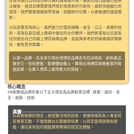
在競爭激烈且科技日新月異的娛樂城市場，過去的成功經驗已經無
法複製，達成目標需要我們勇於探索新的可能性。面對快速變化的
環境，我們需要積極跨界突破，挑戰新的任務，以更敏捷的速度應
對。
以玩家需求為核心，我們致力於提供順暢、安全、公正、真實的技
術，成為玩家在線上賭場中最佳的合作夥伴。我們希望每位玩家能
找到適合自己的線上博弈娛樂品牌，並能夠參考好的娛樂城評價網
站，避免受到欺騙。
以第一品牌，在未來引領台灣博弈品牌走向亞洲地區，創新產品
競爭力、技術更進、軟硬體設備上，實現台灣博弈娛樂產業的彎
道超車，在華人博弈上取得更大的突破。
核心概念
3A娛樂城品牌形象以下五大理念為品牌創業目標 : 真實、誠信、安
全、創新、技術
真實
以真實娛樂的理念；使用實況視訊技術，直播現場和真人專業荷
官專業互動，不使用機台計算機率結果，以荷官當場發牌來遊
戲，讓玩家有如同親臨實際賭場的感受及體驗。