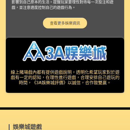
影響到自己原本的生活。提醒玩家要理性對待每一次投注和遊
戲，並注意適度控制自己的遊戲行為。
查看更多娛樂資訊
線上賭場戲內都有提供遊戲說明，透明化希望玩家對於遊
戲有一定的認知，在理性進行遊戲，合理安排自己遊玩的
時間，《3A娛樂城評價》以誠信，合作致雙贏。
3A娛樂城 了解更多
娛樂城遊戲