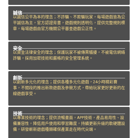
誠信
以誠信公平為本的理念；不詐騙、不欺騙玩家，每場遊戲皆為公
平誠信為主，官方認證背書，遊戲規則透明化，提供完整規則標
章，每場遊戲由官方機關公平審查遊戲公正性。
安全
以資金法律安全的理念；保護玩家不被傳票騷擾，不被電信網絡
詐騙，採用加密技術和嚴格的安全管理系統。
創新
以創新多元化的理念；提供各種多元化遊戲，24小時精彩賽
事，不間段的推出新款遊戲及參競方式，帶給玩家更好更新的在
線遊戲享受。
技術
以專業技術的理念；提供流暢畫面，APP技術，產品易用性、設
備兼容性，降低用戶使用和學習難度，持續更新升級的軟硬體設
備，研發嶄新遊戲種類確保產業走在時代尖端。