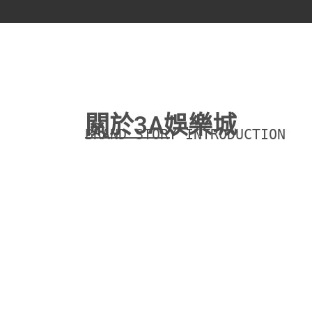
關於3A娛樂城
BRAND STORY INTRODUCTION