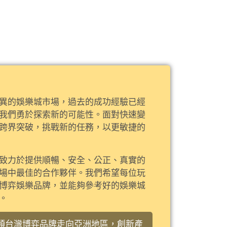
異的娛樂城市場，過去的成功經驗已經
我們勇於探索新的可能性。面對快速變
跨界突破，挑戰新的任務，以更敏捷的
致力於提供順暢、安全、公正、真實的
場中最佳的合作夥伴。我們希望每位玩
博弈娛樂品牌，並能夠參考好的娛樂城
。
領台灣博弈品牌走向亞洲地區，創新產