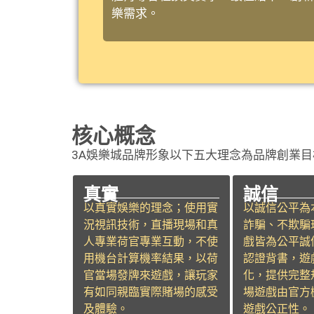
樂需求。
核心概念
3A娛樂城品牌形象以下五大理念為品牌創業目標
真實
誠信
以真實娛樂的理念；使用實
以誠信公平為
況視訊技術，直播現場和真
詐騙、不欺騙
人專業荷官專業互動，不使
戲皆為公平誠
用機台計算機率結果，以荷
認證背書，遊
官當場發牌來遊戲，讓玩家
化，提供完整
有如同親臨實際賭場的感受
場遊戲由官方
及體驗。
遊戲公正性。