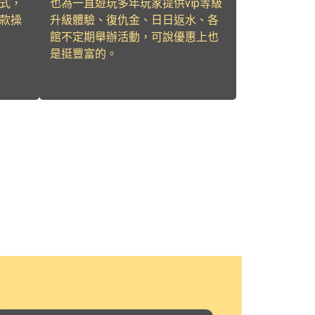
式，
也為一直遊玩多年玩家提供vip等級
款操
升級體驗、復仇金、日日返水、各
館不定期舉辦活動，可說優惠上也
是挺豐富的。