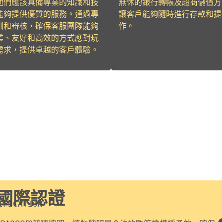
他們應該具備專業的知識和技
無休的銀行轉帳及超商儲值方
能夠提供優質的服務。通過專
讓客戶能夠隨時進行存款和提
訓和審核，確保客服團隊能夠
作。
業、友好和高效的方式應對玩
需求，提供卓越的客戶體驗。
場國際認證
IFICATION