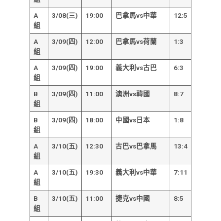
A
3/08(三)
19:00
巴拿馬vs中華
12:5
組
A
3/09(四)
12:00
巴拿馬vs荷蘭
1:3
組
A
3/09(四)
19:00
義大利vs古巴
6:3
組
B
3/09(四)
11:00
澳洲vs韓國
8:7
組
B
3/09(四)
18:00
中國vs日本
1:8
組
A
3/10(五)
12:30
古巴vs巴拿馬
13:4
組
A
3/10(五)
19:30
義大利vs中華
7:11
組
B
3/10(五)
11:00
捷克vs中國
8:5
組