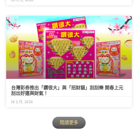
台灣彩券推出「鑽很大」與「招財貓」刮刮樂 開春上元
刮出好運與財氣！
18 2 月, 2026
閱讀更多