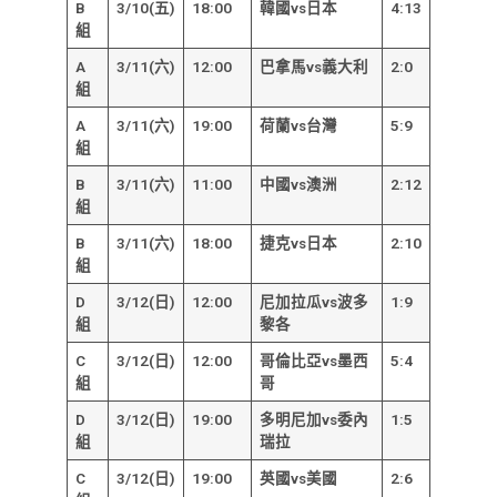
B
3/10(五)
18:00
韓國vs日本
4:13
組
A
3/11(六)
12:00
巴拿馬vs義大利
2:0
組
A
3/11(六)
19:00
荷蘭vs台灣
5:9
組
B
3/11(六)
11:00
中國vs澳洲
2:12
組
B
3/11(六)
18:00
捷克vs日本
2:10
組
D
3/12(日)
12:00
尼加拉瓜vs波多
1:9
組
黎各
C
3/12(日)
12:00
哥倫比亞vs墨西
5:4
組
哥
D
3/12(日)
19:00
多明尼加vs委內
1:5
組
瑞拉
C
3/12(日)
19:00
英國vs美國
2:6