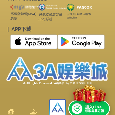
馬爾他牌照(MGA)
英屬維爾京群島
菲律賓(PAGCOR)監督
競猜牌照
認證
(BVI)認證
APP下載
© All rights Reserved
3A娛樂城
. by
喬威SEO網頁設計
加入Line
領取專屬好禮