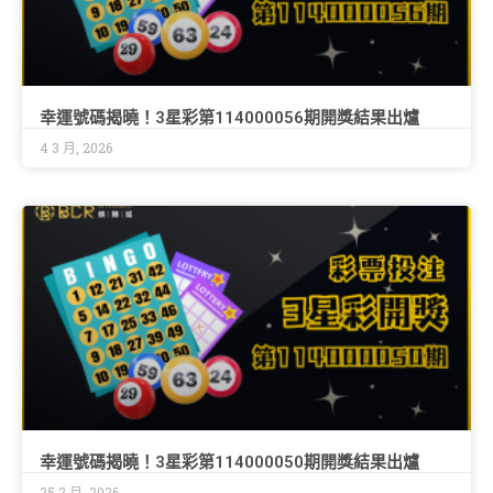
幸運號碼揭曉！3星彩第114000056期開獎結果出爐
4 3 月, 2026
幸運號碼揭曉！3星彩第114000050期開獎結果出爐
25 2 月, 2026