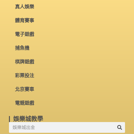
真人娛樂
體育賽事
電子遊戲
捕魚機
棋牌遊戲
彩票投注
北京賽車
電競遊戲
娛樂城教學