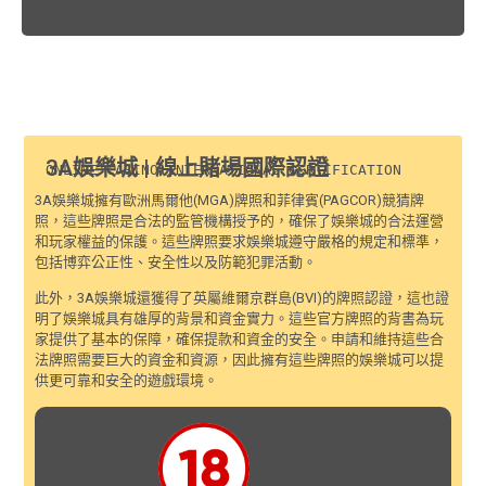
3A娛樂城 | 線上賭場國際認證
ONLINE CASINO INTERNATIONAL CERTIFICATION
3A娛樂城擁有歐洲馬爾他(MGA)牌照和菲律賓(PAGCOR)競猜牌
照，這些牌照是合法的監管機構授予的，確保了娛樂城的合法運營
和玩家權益的保護。這些牌照要求娛樂城遵守嚴格的規定和標準，
包括博弈公正性、安全性以及防範犯罪活動。
此外，3A娛樂城還獲得了英屬維爾京群島(BVI)的牌照認證，這也證
明了娛樂城具有雄厚的背景和資金實力。這些官方牌照的背書為玩
家提供了基本的保障，確保提款和資金的安全。申請和維持這些合
法牌照需要巨大的資金和資源，因此擁有這些牌照的娛樂城可以提
供更可靠和安全的遊戲環境。