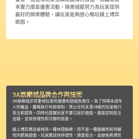
本實力還是優惠活動，娛樂城都努力為玩家提供
最好的娛樂體驗，讓玩家能夠放心暢玩線上博弈
遊戲。
3A娛樂城品牌合作與技術
CASINO BRAND COOPERATION AND TECHNOLOGY
3A娛樂城非常重視玩家的健康和遊戲負責任。為了保障未成年
人的權益，嚴格執行年齡限制，禁止任何未滿18歲的玩家進行
投注和提款。同時也提醒玩家不要沉迷於遊戲，適度控制投注
金額，並保持理性和冷靜的態度。
線上博弈應該被視為一種休閒娛樂，而不是一種連續性和持續
性的虧損遊戲。玩家應該保持理性，適度投注，並避免將博弈