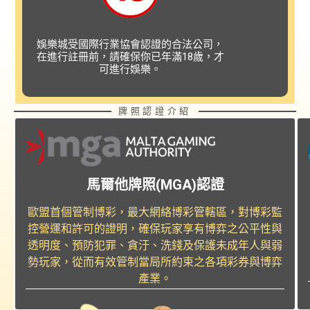
娛樂城受國際行業協會認證的合法公司，
在進行註冊前，請確保你已年滿18歲，才
可進行娛樂。
牌照認證介紹
馬爾他牌照(MGA)認證
歐盟首個管制博彩，最大網絡博彩管轄區，對博彩監
控營運和許可的證明，確保玩家享有博弈之公平性與
透明度、預防犯罪、貪汙、洗錢及保護未成年人與弱
勢玩家，從而有效管制當局所約束之各項彩券與博弈
產業。