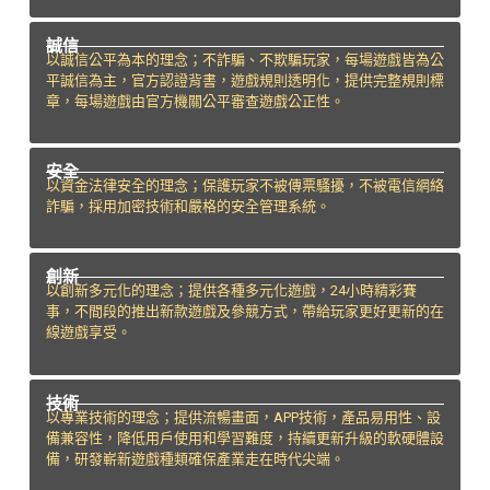
誠信
以誠信公平為本的理念；不詐騙、不欺騙玩家，每場遊戲皆為公
平誠信為主，官方認證背書，遊戲規則透明化，提供完整規則標
章，每場遊戲由官方機關公平審查遊戲公正性。
安全
以資金法律安全的理念；保護玩家不被傳票騷擾，不被電信網絡
詐騙，採用加密技術和嚴格的安全管理系統。
創新
以創新多元化的理念；提供各種多元化遊戲，24小時精彩賽
事，不間段的推出新款遊戲及參競方式，帶給玩家更好更新的在
線遊戲享受。
技術
以專業技術的理念；提供流暢畫面，APP技術，產品易用性、設
備兼容性，降低用戶使用和學習難度，持續更新升級的軟硬體設
備，研發嶄新遊戲種類確保產業走在時代尖端。