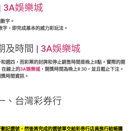
|
3A娛樂城
個數字。
個數字，即完成基本的威力彩玩法。
及時間 |
3A娛樂城
一和週四，而彩票的封牌和停止銷售時間是晚上8點。實際的開
，在線上的
3A娛樂城
，開獎時間為晚上8:30，並且截止下注。
開獎時間資訊。
一、台灣彩券行
行劃記選號，然後將完成的選號單交給彩券行店員進行結帳購