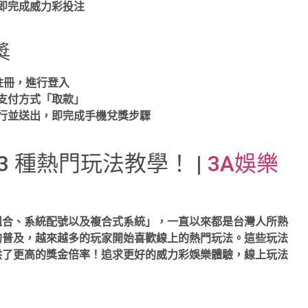
即完成威力彩投注
獎
註冊，進行登入
支付方式「取款」
行並送出，即完成手機兌獎步驟
3 種熱門玩法教學！ |
3A娛樂
組合、系統配號以及複合式系統」，一直以來都是台灣人所熟
的普及，越來越多的玩家開始喜歡線上的熱門玩法。這些玩法
供了更高的獎金倍率！追求更好的威力彩娛樂體驗，線上玩法