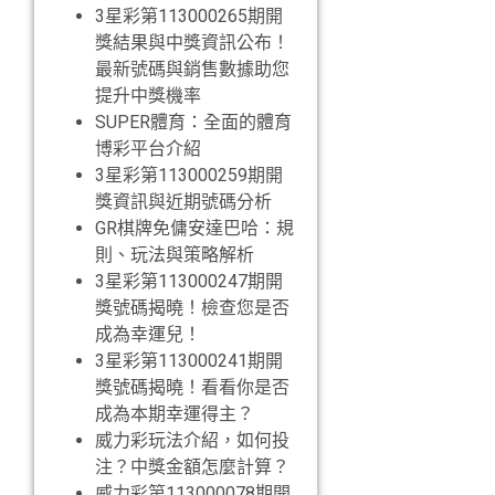
3星彩第113000265期開
獎結果與中獎資訊公布！
最新號碼與銷售數據助您
提升中獎機率
SUPER體育：全面的體育
博彩平台介紹
3星彩第113000259期開
獎資訊與近期號碼分析
GR棋牌免傭安達巴哈：規
則、玩法與策略解析
3星彩第113000247期開
獎號碼揭曉！檢查您是否
成為幸運兒！
3星彩第113000241期開
獎號碼揭曉！看看你是否
成為本期幸運得主？
威力彩玩法介紹，如何投
注？中獎金額怎麼計算？
威力彩第113000078期開