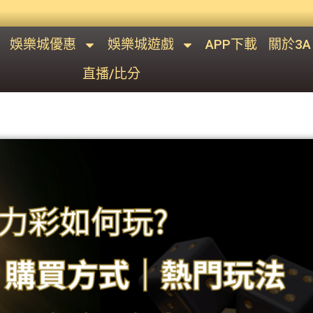
娛樂城優惠
娛樂城遊戲
APP下載
關於3A
直播/比分