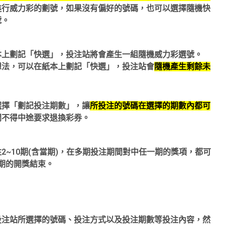
進行威力彩的劃號，如果沒有偏好的號碼，也可以選擇隨機快
號。
紙本上劃記「快選」，投注站將會產生一組隨機威力彩選號。
有想法，可以在紙本上劃記「快選」，投注站會
隨機產生剩餘未
選擇「劃記投注期數」，讓
所投注的號碼在選擇的期數內都可
間不得中途要求退換彩券。
注2~10期(含當期)，在多期投注期間對中任一期的獎項，都可
期的開獎結束。
投注站所選擇的號碼、投注方式以及投注期數等投注內容，然