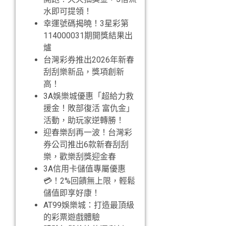
114000056期開獎結果出
水即可提領！
爐
幸運號碼揭曉！3星彩第
114000031期開獎結果出
幸運號碼揭曉！3星彩第
爐
114000050期開獎結果出
台灣彩券推出2026年新春
爐
刮刮樂新品，獎項創新
台灣彩券推出「鑽很大」
高！
與「招財貓」刮刮樂 開春
3A娛樂城優惠「超給力救
上元刮出好運與財氣！
援金！敗部復活 富仇金」
幸運號碼揭曉！3星彩第
活動，助玩家逆轉勝！
114000056期開獎結果出
迎春樂刮再一波！台灣彩
爐
券公司推出6款新春刮刮
樂，歡樂刮獎迎金春
幸運號碼揭曉！3星彩第
3A信用卡儲值專屬優惠
114000050期開獎結果出
💳！2%回饋無上限，輕鬆
爐
儲值即享好康！
台灣彩券推出「鑽很大」
AT99娛樂城：打造最頂級
與「招財貓」刮刮樂 開春
的彩票遊戲體驗
上元刮出好運與財氣！