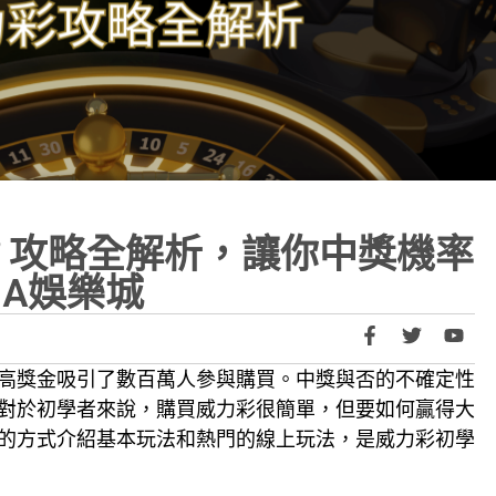
？攻略全解析，讓你中獎機率
 3A娛樂城
高獎金吸引了數百萬人參與購買。中獎與否的不確定性
對於初學者來說，購買威力彩很簡單，但要如何贏得大
的方式介紹基本玩法和熱門的線上玩法，是威力彩初學