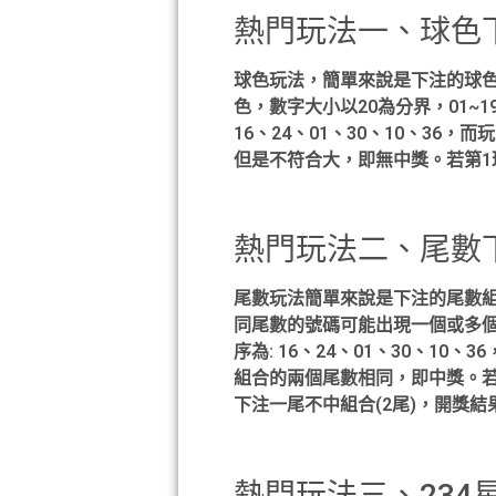
熱門玩法一、球色
球色玩法，簡單來說是下注的球
色，數字大小以20為分界，01~1
16、24、01、30、10、36
但是不符合大，即無中獎。若第1
熱門玩法二、尾數
尾數玩法簡單來說是下注的尾數
同尾數的號碼可能出現一個或多個
序為: 16、24、01、30、10
組合的兩個尾數相同，即中獎。若本期
下注一尾不中組合(2尾)，開獎
熱門玩法三、234