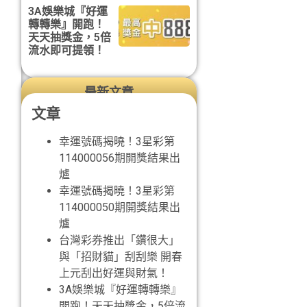
3A娛樂城『好運
威力彩順序要一樣嗎？
轉轉樂』開跑！
天天抽獎金，5倍
威力彩可以線上購買嗎？
流水即可提領！
威力彩開獎號直播哪裡
看？
最新文章
頭獎無人領，獎金怎麼處
文章
理？
【WBC經典賽】大谷翔平
幸運號碼揭曉！3星彩第
介紹：日本棒球英雄的傳
114000056期開獎結果出
奇之路 | 3A娛樂城
爐
幸運號碼揭曉！3星彩第
【ZG捕魚機遊戲介紹】體
114000050期開獎結果出
驗最豐富的捕魚遊戲，探
爐
索ZG系統的魅力！ | 3A娛
台灣彩券推出「鑽很大」
樂城
與「招財貓」刮刮樂 開春
威力彩玩法介紹，如何投
上元刮出好運與財氣！
注？中獎金額怎麼計算？
3A娛樂城『好運轉轉樂』
幸運號碼揭曉！3星彩第
開跑！天天抽獎金，5倍流