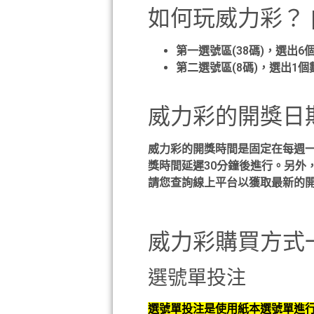
如何玩威力彩？ 
第一選號區(38碼)，選出6
第二選號區(8碼)，選出1
威力彩的開獎日期
威力彩的開獎時間是固定在每週
獎時間延遲30分鐘後進行。另外
請您查詢線上平台以獲取最新的
威力彩購買方式
選號單投注
選號單投注是使用紙本選號單進