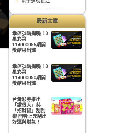
電子選號投注
威力彩線上快速兌獎
熱門玩法一、球色下注
最新文章
熱門玩法二、尾數下注
幸運號碼揭曉！3
熱門玩法三、234星
星彩第
114000056期開
連碼
獎結果出爐
大碼
幸運號碼揭曉！3
對望碼
星彩第
二區包牌
114000050期開
獎結果出爐
冷熱門號碼
娛樂城獎金表格及計算方
台灣彩券推出
式
「鑽很大」與
「招財貓」刮刮
威力彩買一注多少錢？
樂 開春上元刮出
好運與財氣！
威力彩中獎了，哪裡領？
威力彩可以秘密領獎嗎？