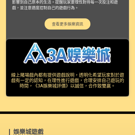
影響到自己原本的生活。提醒玩家要理性對待每一次投注和遊
戲，並注意適度控制自己的遊戲行為。
查看更多娛樂資訊
線上賭場戲內都有提供遊戲說明，透明化希望玩家對於遊
戲有一定的認知，在理性進行遊戲，合理安排自己遊玩的
時間，《3A娛樂城評價》以誠信，合作致雙贏。
3A娛樂城 了解更多
娛樂城遊戲