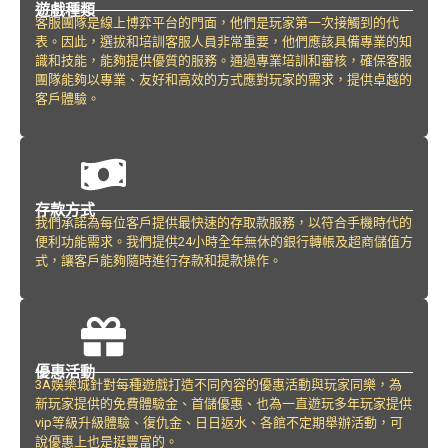
遊戲種類
客服團隊是線上博弈平台的門面，他們是玩家第一次接觸到的代
表。因此，選拔和培訓客服人員非常重要，他們應該具備專業的知
識和技能，能夠提供優質的服務。通過專業培訓和審核，確保客服
團隊能夠以專業、友好和高效的方式應對玩家的需求，提供卓越的
客戶體驗。
存款方式
我們承諾為每位客戶提供最快速的存取款服務，以符合手機時代的
便利功能需求。我們提供24小時全年無休的銀行轉帳及超商儲值方
式，讓客戶能夠隨時進行存款和提款操作。
優惠活動
3A娛樂城針對每種遊戲打造不同內容的優惠活動與玩家同樂，為
新玩家提供的免費體驗金、首儲優惠、也為一直遊玩多年玩家提供
vip等級升級體驗、復仇金、日日返水、各館不定期舉辦活動，可
說優惠上也是挺豐富的。