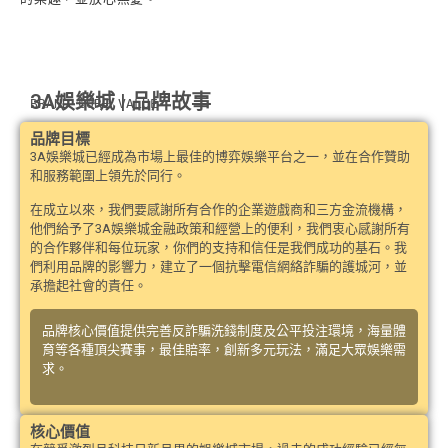
3A娛樂城 | 品牌故事
BRAND CORE VALUE
品牌目標
3A娛樂城已經成為市場上最佳的博弈娛樂平台之一，並在合作贊助
和服務範圍上領先於同行。
在成立以來，我們要感謝所有合作的企業遊戲商和三方金流機構，
他們給予了3A娛樂城金融政策和經營上的便利，我們衷心感謝所有
的合作夥伴和每位玩家，你們的支持和信任是我們成功的基石。我
們利用品牌的影響力，建立了一個抗擊電信網絡詐騙的護城河，並
承擔起社會的責任。
品牌核心價值提供完善反詐騙洗錢制度及公平投注環境，海量體
育等各種頂尖賽事，最佳賠率，創新多元玩法，滿足大眾娛樂需
求。
核心價值