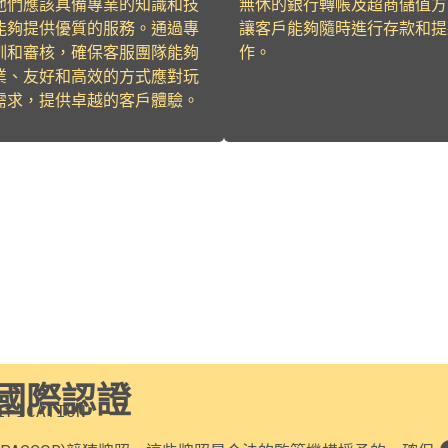
他們應該具備專業的知識和技
無休的銀行轉帳及超商儲值方
能夠提供優質的服務。通過專
讓客戶能夠隨時進行存款和提
訓和審核，確保客服團隊能夠
作。
業、友好和高效的方式應對玩
需求，提供卓越的客戶體驗。
場國際認證
IFICATION