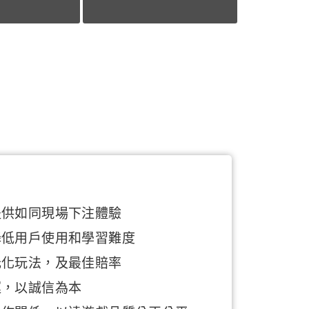
提供如同現場下注體驗
降低用戶使用和學習難度
元化玩法，及最佳賠率
運，以誠信為本