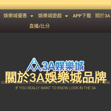
娛樂城優惠
娛樂城遊戲
APP下載
關於3A
直播/比分
關於3A娛樂城品牌
GOOD PRODUCTS THEMSELVES SPEAK LOUDER THAN ANYTHING
IF YOU REALLY WANT TO KNOW, LOOK IN THE 3A