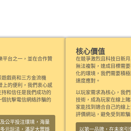
核心價值
樂平台之一，並在合作贊
在競爭激烈且科技日新月
無法複製，達成目標需要
化的環境，我們需要積極
業遊戲商和三方金流機
速度應對。
營上的便利，我們衷心感
支持和信任是我們成功的
以玩家需求為核心，我們
一個抗擊電信網絡詐騙的
技術，成為玩家在線上賭
家能找到適合自己的線上
評價網站，避免受到欺騙
及公平投注環境，海量
多元玩法，滿足大眾娛
以第一品牌，在未來引