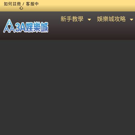
如何註冊 / 客服中
心
新手教學
娛樂城攻略