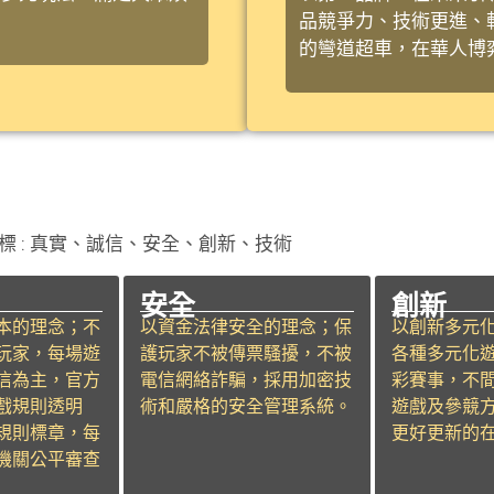
品競爭力、技術更進、
的彎道超車，在華人博
 : 真實、誠信、安全、創新、技術
安全
創新
本的理念；不
以資金法律安全的理念；保
以創新多元
玩家，每場遊
護玩家不被傳票騷擾，不被
各種多元化遊
信為主，官方
電信網絡詐騙，採用加密技
彩賽事，不
戲規則透明
術和嚴格的安全管理系統。
遊戲及參競
規則標章，每
更好更新的
機關公平審查