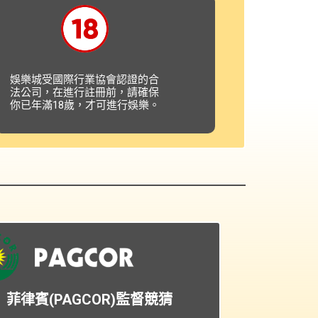
娛樂城受國際行業協會認證的合
法公司，在進行註冊前，請確保
你已年滿18歲，才可進行娛樂。
菲律賓(PAGCOR)監督競猜