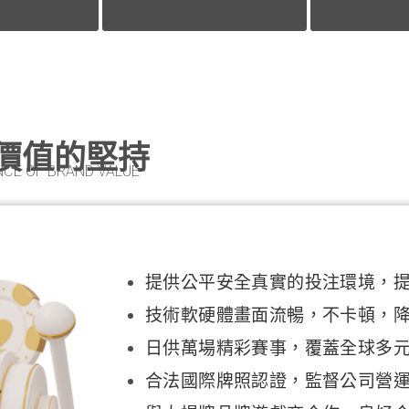
牌價值的堅持
NCE OF BRAND VALUE
提供公平安全真實的投注環境，
技術軟硬體畫面流暢，不卡頓，
日供萬場精彩賽事，覆蓋全球多
合法國際牌照認證，監督公司營