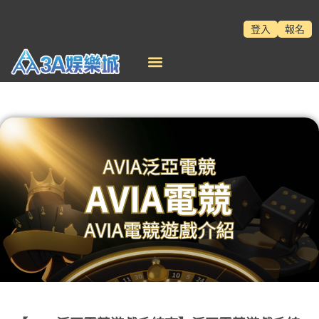
登入
報名