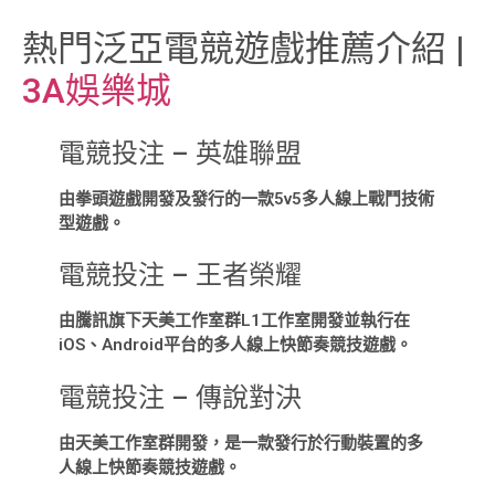
熱門泛亞電競遊戲推薦介紹 |
3A娛樂城
電競投注 – 英雄聯盟
由拳頭遊戲開發及發行的一款5v5多人線上戰鬥技術
型遊戲。
電競投注 – 王者榮耀
由騰訊旗下天美工作室群L1工作室開發並執行在
iOS、Android平台的多人線上快節奏競技遊戲。
電競投注 – 傳說對決
由天美工作室群開發，是一款發行於行動裝置的多
人線上快節奏競技遊戲。