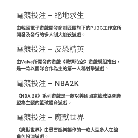
電競投注 – 絕地求生
由韓國電子遊戲開發商魁匠團旗下的PUBG工作室所
開發及發行的多人制大逃殺遊戲。
電競投注 – 反恐精英
由Valve所開發的遊戲《戰慄時空》遊戲模組推出，
是一款以團隊合作為主的第一人稱射擊遊戲。
電競投注 – NBA2K
《NBA 2K》
系列遊戲是一款以美國國家籃球協會聯
盟為主題的籃球體育遊戲。
電競投注 – 魔獸世界
《魔獸世界》由暴雪娛樂製作的一款大型多人在線
角色扮演遊戲。