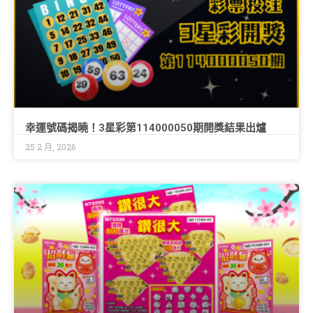
幸運號碼揭曉！3星彩第114000050期開獎結果出爐
25 2 月, 2026