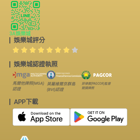
3A娛樂城
娛樂城評分
娛樂城認證執照
馬爾他牌照(MGA)
英屬維爾京群島
菲律賓(PAGCOR)監督
競猜牌照
認證
(BVI)認證
APP下載