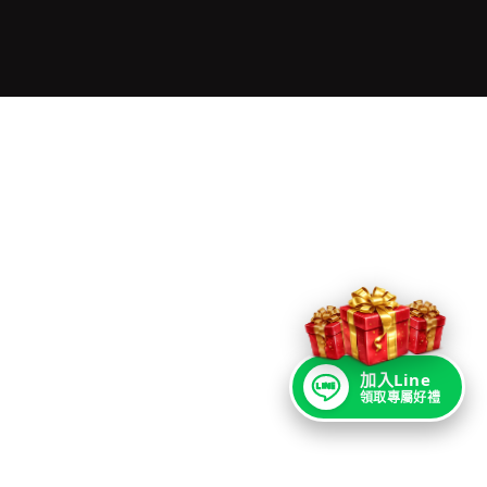
加入Line
領取專屬好禮