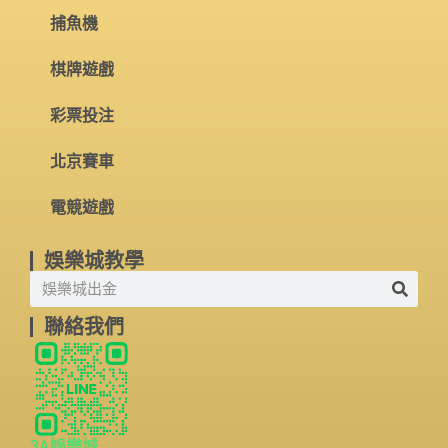
捕魚機
棋牌遊戲
彩票投注
北京賽車
電競遊戲
娛樂城教學
聯絡我們
3A娛樂城