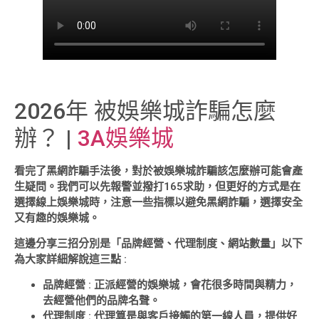
2026年 被娛樂城詐騙怎麼
辦？ |
3A娛樂城
看完了黑網詐騙手法後，對於被娛樂城詐騙該怎麼辦可能會產
生疑問。我們可以先報警並撥打165求助，但更好的方式是在
選擇線上娛樂城時，注意一些指標以避免黑網詐騙，選擇安全
又有趣的娛樂城。
這邊分享三招分別是「品牌經營、代理制度、網站數量」以下
為大家詳細解說這三點 :
品牌經營 : 正派經營的娛樂城，會花很多時間與精力，
去經營他們的品牌名聲。
代理制度 : 代理算是與客戶接觸的第一線人員，提供好