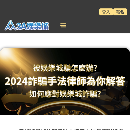
登入
報名