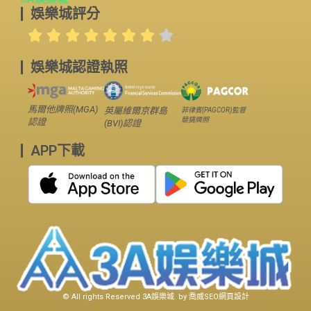
娛樂城評分
娛樂城認證執照
馬爾他牌照(MGA)
英屬維爾京群島
菲律賓(PAGCOR)監督
競猜牌照
認證
(BVI)認證
APP下載
© All rights Reserved
3A娛樂城
. by
喬威SEO網頁設計