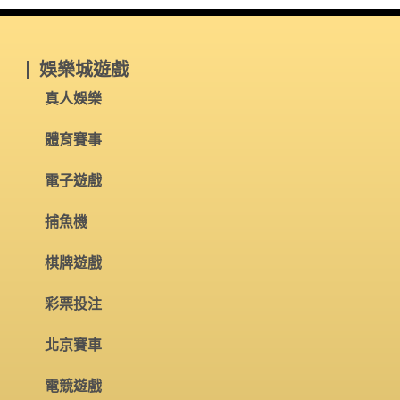
3A娛樂城 了解更多
娛樂城遊戲
真人娛樂
體育賽事
電子遊戲
捕魚機
棋牌遊戲
彩票投注
北京賽車
電競遊戲