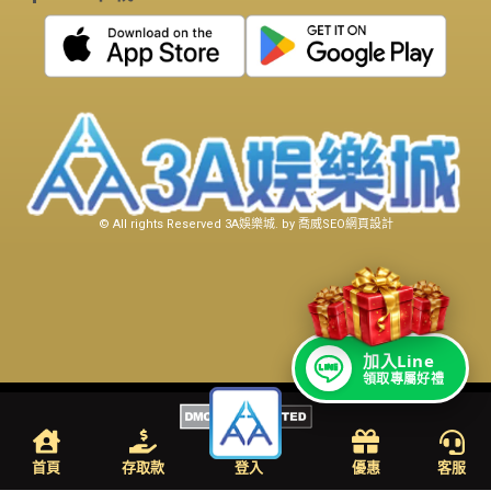
© All rights Reserved
3A娛樂城
. by
喬威SEO網頁設計
加入Line
領取專屬好禮
首頁
存取款
登入
優惠
客服