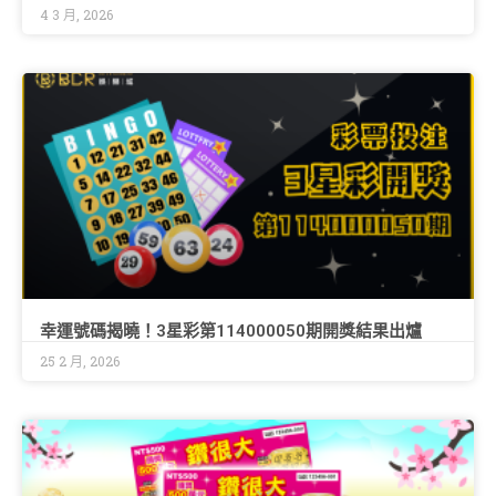
4 3 月, 2026
幸運號碼揭曉！3星彩第114000050期開獎結果出爐
25 2 月, 2026