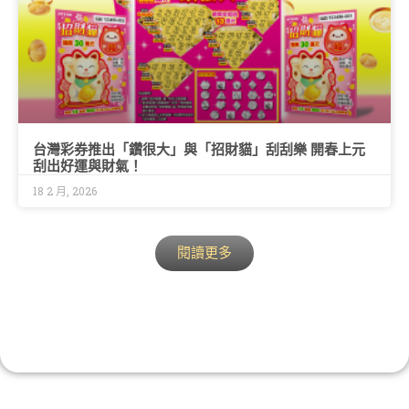
台灣彩券推出「鑽很大」與「招財貓」刮刮樂 開春上元
刮出好運與財氣！
18 2 月, 2026
閱讀更多