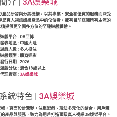
簡介 |
3A娛樂城
彩產品研發與分銷機構，以其專業、安全和優質的服務而深受
更是真人視訊娛樂產品中的佼佼者，擁有目前亞洲所有主流的
求精提供更全面多方位的至臻遊戲體驗。
遊戲平台 : OB亞博
發表地區 : 中國大陸
遊戲人數 : 多人投注
遊戲類型 : 體育運彩
發行日期 : 2026
遊戲分級 : 適合18歲以上
代理廠商 :
3A娛樂城
系統特色 |
3A娛樂城
流暢，頁面設計驚艷，注重遊戲、玩法多元化的結合，用戶體
的產品與服務，致力為用戶打造頂級真人視訊OB娛樂平台。