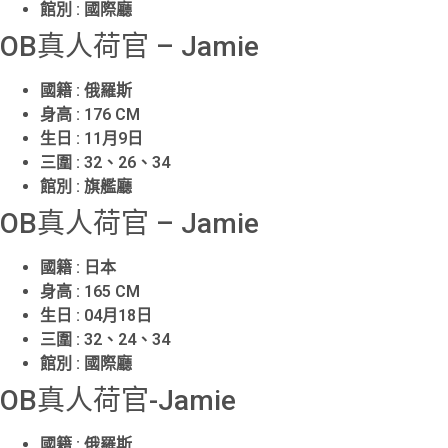
館別 : 國際廳
OB真人荷官 – Jamie
國籍 : 俄羅斯
身高 : 176 CM
生日 : 11月9日
三圍 : 32、26、34
館別 : 旗艦廳
OB真人荷官 – Jamie
國籍 : 日本
身高 : 165 CM
生日 : 04月18日
三圍 : 32、24、34
館別 : 國際廳
OB真人荷官-Jamie
國籍 : 俄羅斯