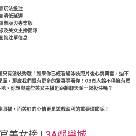
家玩法投注
高清低延遲
娛樂版與專業版
線及美女主播團隊
查詢注單信息
僅只有泳裝秀哦！如果你已經看過泳裝照片後心情興奮，迫不
見面，那麼我們還有更多的驚喜等著你！OB真人館不僅擁有眾
各地。你想與這些美女主播近距離聊天並一起投注嗎？
飽眼福，而美好的心情更是遊戲盈利的重要環節呢！
官美女榜 |
3A娛樂城