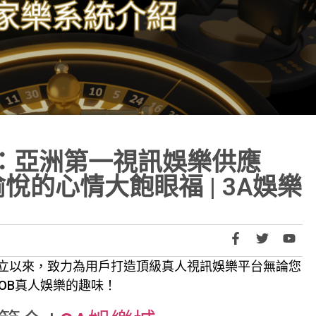
：亞洲第一視訊娛樂供應
悅的心情大飽眼福 | 3A娛樂
年成立以來，致力為用戶打造頂級真人視訊娛樂平台無論您
OB真人娛樂的趣味！