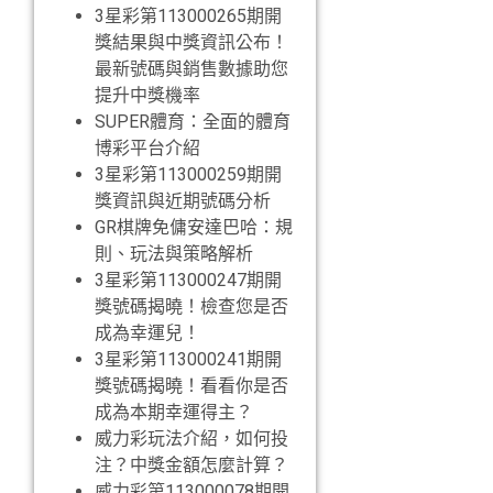
3星彩第113000265期開
獎結果與中獎資訊公布！
最新號碼與銷售數據助您
提升中獎機率
SUPER體育：全面的體育
博彩平台介紹
3星彩第113000259期開
獎資訊與近期號碼分析
GR棋牌免傭安達巴哈：規
則、玩法與策略解析
3星彩第113000247期開
獎號碼揭曉！檢查您是否
成為幸運兒！
3星彩第113000241期開
獎號碼揭曉！看看你是否
成為本期幸運得主？
威力彩玩法介紹，如何投
注？中獎金額怎麼計算？
威力彩第113000078期開