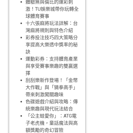
體驗無與倫比的運彩刺
激！TU娛樂城帶你玩轉全
球體育賽事
十六張麻將玩法詳解：台
灣麻將規則與特色介紹
彩券投注技巧四大策略分
享提高大樂透中獎率的秘
訣
運動彩券：支持體育產業
與享受賽事樂趣的雙贏選
擇
刮刮樂新作登場！「金幣
大作戰」與「猜拳高手」
帶來刺激闖關趣味
色碟遊戲介紹與攻略：傳
統樂趣與現代玩法結合
「公主蛙愛你」：ATG電
子老虎機，童話魔法與高
額獎勵的奇幻冒險