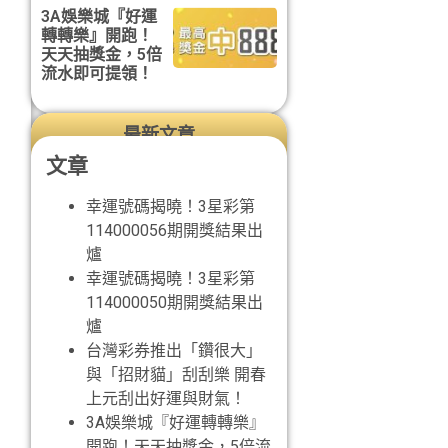
3A娛樂城『好運
2026 NBA賭盤投注指南：
轉轉樂』開跑！
熱門網站推薦和新手必知
天天抽獎金，5倍
流水即可提領！
事項！ | 3A娛樂城
幸運號碼揭曉！3星彩第
114000056期開獎結果出
最新文章
爐
文章
幸運號碼揭曉！3星彩第
幸運號碼揭曉！3星彩第
114000050期開獎結果出
114000056期開獎結果出
爐
爐
台灣彩券推出「鑽很大」
幸運號碼揭曉！3星彩第
與「招財貓」刮刮樂 開春
114000050期開獎結果出
上元刮出好運與財氣！
爐
幸運號碼揭曉！3星彩第
台灣彩券推出「鑽很大」
114000056期開獎結果出
與「招財貓」刮刮樂 開春
爐
上元刮出好運與財氣！
3A娛樂城『好運轉轉樂』
幸運號碼揭曉！3星彩第
開跑！天天抽獎金，5倍流