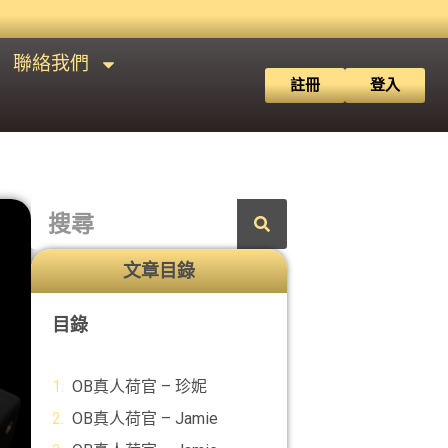
聯絡我們
註冊
登入
文章目錄
目錄
OB真人荷官 – 珍妮
OB真人荷官 – Jamie