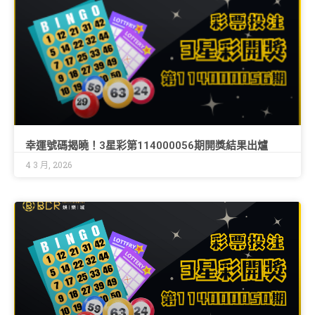
幸運號碼揭曉！3星彩第114000056期開獎結果出爐
4 3 月, 2026