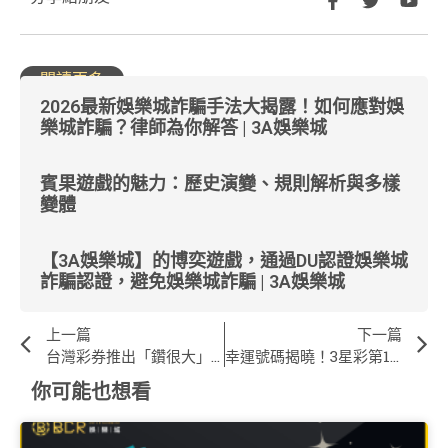
閱讀更多
2026最新娛樂城詐騙手法大揭露！如何應對娛
樂城詐騙？律師為你解答 | 3A娛樂城
賓果遊戲的魅力：歷史演變、規則解析與多樣
變體
【3A娛樂城】的博奕遊戲，通過DU認證娛樂城
詐騙認證，避免娛樂城詐騙 | 3A娛樂城
上一篇
下一篇
台灣彩券推出「鑽很大」與「招財貓」刮刮樂 開春上元刮出好運與財氣！
幸運號碼揭曉！3星彩第114000056期開獎結果出爐
你可能也想看