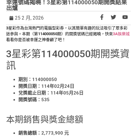
幸運號碼揭曉！3星彩第114000050期開獎結果
出爐
25 2 月, 2026
3星彩作為台灣熱門的電腦型彩券，以其簡單有趣的玩法吸引了眾多彩
迷參與。本期（第114000050期）的開獎號碼已經揭曉，快來
3A娛樂城
看看你是否被幸運之神眷顧了吧！
3星彩第114000050期開獎資
訊
期別
：114000050
開獎日期
：114年02月24日
兌獎截止日期
：114年05月26日
開獎號碼
：535
本期銷售與獎金總額
銷售總額
：2,773,900 元