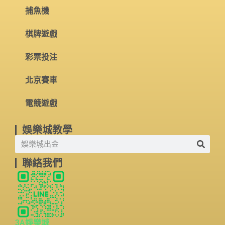
捕魚機
棋牌遊戲
彩票投注
北京賽車
電競遊戲
娛樂城教學
聯絡我們
3A娛樂城