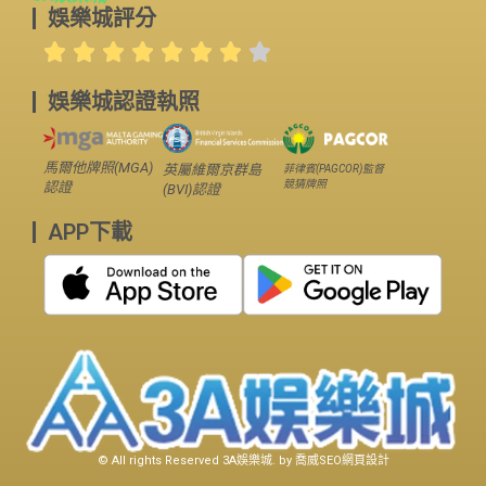
娛樂城評分
娛樂城認證執照
馬爾他牌照(MGA)
英屬維爾京群島
菲律賓(PAGCOR)監督
競猜牌照
認證
(BVI)認證
APP下載
© All rights Reserved
3A娛樂城
. by
喬威SEO網頁設計