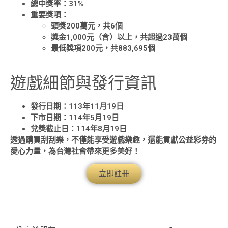
總中獎率
：31%
重要獎項
：
頭獎200萬元，共6個
獎金1,000元（含）以上，共超過23萬個
最低獎項200元，共883,695個
遊戲細節與發行資訊
發行日期
：113年11月19日
下市日期
：114年5月19日
兌獎截止日
：114年8月19日
透過購買刮刮樂，不僅能享受遊戲樂趣，還能貢獻公益彩券的
愛心力量，為台灣社會帶來更多美好！
立即註冊