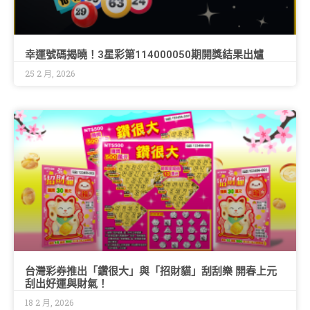
幸運號碼揭曉！3星彩第114000050期開獎結果出爐
25 2 月, 2026
台灣彩券推出「鑽很大」與「招財貓」刮刮樂 開春上元
刮出好運與財氣！
18 2 月, 2026