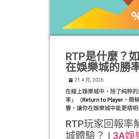
RTP是什麼？
在娛樂城的勝率？
21 4 月, 2026
在線上娛樂城中，除了純粹的
率」（Return to Play
響，讓你在娛樂城中能更精明
RTP玩家回報
城體驗？ |
3A娛