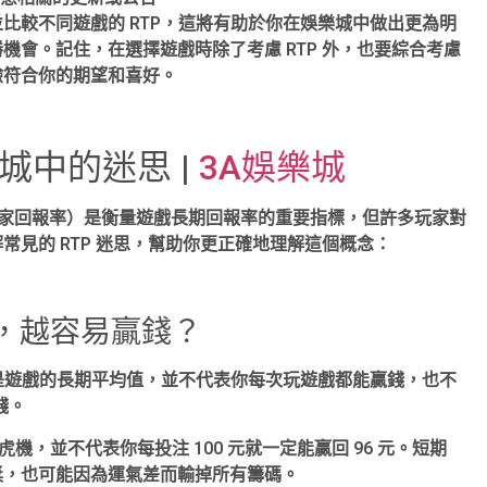
比較不同遊戲的 RTP，這將有助於你在娛樂城中做出更為明
機會。記住，在選擇遊戲時除了考慮 RTP 外，也要綜合考慮
驗符合你的期望和喜好。
樂城中的迷思 |
3A娛樂城
layer，玩家回報率）是衡量遊戲長期回報率的重要指標，但許多玩家對
常見的 RTP 迷思，幫助你更正確地理解這個概念：
高，越容易贏錢？
只是遊戲的長期平均值，並不代表你每次玩遊戲都能贏錢，也不
錢。
的老虎機，並不代表你每投注 100 元就一定能贏回 96 元。短期
獎，也可能因為運氣差而輸掉所有籌碼。