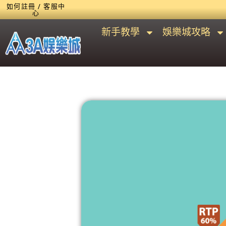
如何註冊 / 客服中
心
新手教學
娛樂城攻略