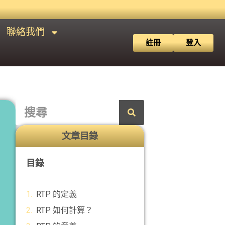
聯絡我們
註冊
登入
文章目錄
目錄
RTP 的定義
RTP 如何計算？