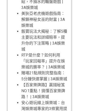
紹，不抽水的輪盤遊戲 |
3A娛樂城
美狄亞老虎機遊戲指南：
解鎖神秘女巫的財富 | 3A
娛樂城
骰寶玩法大揭秘：了解5種
主要玩法和詳細賠率，提
升你的下注策略 | 3A娛樂
城
RTP是什麼？如何利用
「玩家回報率」提升在娛
樂城的勝率？ | 3A娛樂城
賭場21點規則完整指南：
5分鐘快速掌握 | 3A娛樂城
【百家樂牌路】贏錢秘笈
NO.1重點！搞懂百家樂牌
路！ | 3A娛樂城
安心遊玩線上娛樂城：台
灣娛樂城專家的3條實用提