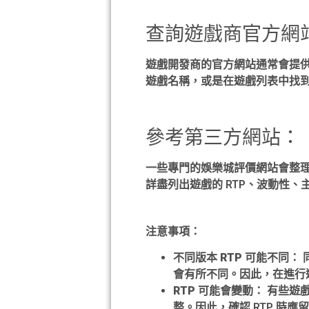
查詢遊戲商官方網
遊戲開發商的官方網站通常會提供
遊戲名稱，或是在遊戲列表中找
參考第三方網站：
一些專門的娛樂城評價網站會整理
詳盡列出遊戲的 RTP、波動性
注意事項：
不同版本 RTP 可能不同：
會有所不同。因此，在進行遊
RTP 可能會變動：
有些遊戲
整。因此，確認 RTP 時