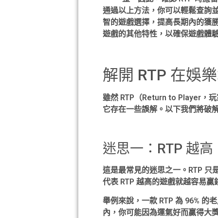
通過以上方法，你可以輕鬆查詢並
智的遊戲選擇，提高長期內的獲勝
遊戲的其他特性，以確保遊戲體
解開 RTP 在娛
雖然 RTP（Return to P
它存在一些誤解。以下我們將破解
迷思一：RTP 越
這是最常見的迷思之一。RTP 
代表 RTP 越高的遊戲就越容易贏
舉例來說，一款 RTP 為 96% 
內，你可能因為運氣好而贏得大