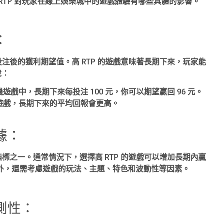
看 RTP 對玩家在線上娛樂城中的遊戲體驗有哪些具體的影響。
：
投注後的獲利期望值。高 RTP 的遊戲意味著長期下來，玩家能
說：
老虎機遊戲中，長期下來每投注 100 元，你可以期望贏回 96 元。
% 的遊戲，長期下來的平均回報會更高。
據：
指標之一。通常情況下，選擇高 RTP 的遊戲可以增加長期內贏
P 外，還需考慮遊戲的玩法、主題、特色和波動性等因素。
測性：