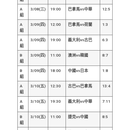
A
3/08(三)
19:00
巴拿馬vs中華
12:5
組
A
3/09(四)
12:00
巴拿馬vs荷蘭
1:3
組
A
3/09(四)
19:00
義大利vs古巴
6:3
組
B
3/09(四)
11:00
澳洲vs韓國
8:7
組
B
3/09(四)
18:00
中國vs日本
1:8
組
A
3/10(五)
12:30
古巴vs巴拿馬
13:4
組
A
3/10(五)
19:30
義大利vs中華
7:11
組
B
3/10(五)
11:00
捷克vs中國
8:5
組