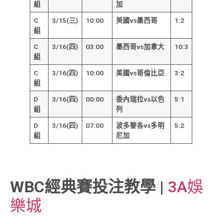
組
加
C
3/15(三)
10:00
英國vs墨西哥
1:2
組
C
3/16(四)
03:00
墨西哥vs加拿大
10:3
組
C
3/16(四)
10:00
美國vs哥倫比亞
3:2
組
D
3/16(四)
00:00
委內瑞拉vs以色
5:1
組
列
D
3/16(四)
07:00
波多黎各vs多明
5:2
組
尼加
WBC經典賽投注教學
|
3A娛
樂城