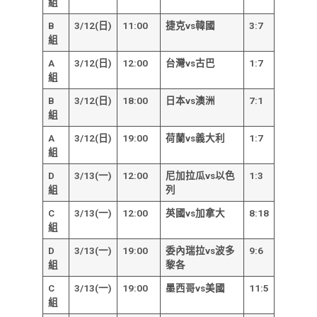
組
B
3/12(日)
11:00
捷克vs韓國
3:7
組
A
3/12(日)
12:00
台灣vs古巴
1:7
組
B
3/12(日)
18:00
日本vs澳洲
7:1
組
A
3/12(日)
19:00
荷蘭vs義大利
1:7
組
D
3/13(一)
12:00
尼加拉瓜vs以色
1:3
組
列
C
3/13(一)
12:00
英國vs加拿大
8:18
組
D
3/13(一)
19:00
委內瑞拉vs波多
9:6
組
黎各
C
3/13(一)
19:00
墨西哥vs美國
11:5
組