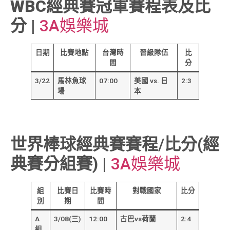
WBC
經典賽冠軍賽程表及比
分
|
3A娛樂城
日期
比賽地點
台灣時
晉級隊伍
比
間
分
3/22
馬林魚球
07:00
美國 vs. 日
2:3
場
本
世界棒球經典賽賽程
/
比分(經
典賽分組賽)
|
3A娛樂城
組
比賽日
比賽時
對戰國家
比分
別
期
間
A
3/08(三)
12:00
古巴vs荷蘭
2:4
組