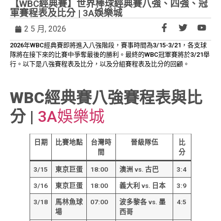
【WBC經典賽】世界棒球經典賽八強、四強、冠
軍賽程表及比分 | 3A娛樂城
2 5 月, 2026
2026年WBC經典賽即將進入八強階段，賽事時間為3/15-3/21，各支球
隊將在接下來的比賽中爭奪最後的勝利。最終的WBC冠軍賽將於3/21舉
行。以下是八強賽程表及比分，以及分組賽程表及比分的回顧。
WBC
經典賽八強賽程表與比
分
|
3A娛樂城
日期
比賽地點
台灣時
晉級隊伍
比
間
分
3/15
東京巨蛋
18:00
澳洲 vs. 古巴
3:4
3/16
東京巨蛋
18:00
義大利 vs. 日本
3:9
3/18
馬林魚球
07:00
波多黎各 vs. 墨
4:5
場
西哥