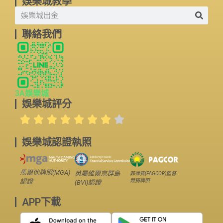
娛樂城教學
聯絡我們
3A娛樂城
娛樂城評分
娛樂城認證執照
馬爾他牌照(MGA)
英屬維爾京群島
菲律賓(PAGCOR)監督
競猜牌照
認證
(BVI)認證
APP下載