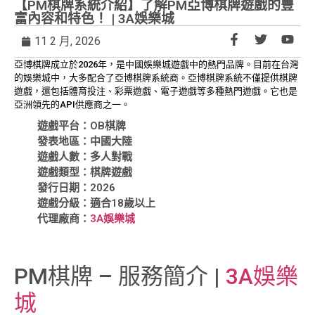
【PM棋牌系統介紹】了解PM亞博棋牌遊戲的豐
富內容和特色！ | 3A娛樂城
11 2 月, 2026
亞博棋牌成立於2026年，是中國娛樂城遊戲中的熱門品牌。目前在台灣
的娛樂城中，大多配合了亞博棋牌系統商。亞博棋牌系統不僅提供棋牌
遊戲，還包括體育投注、彩票遊戲、電子遊戲等多種熱門遊戲。它也是
亞洲領先的API供應商之一。
遊戲平台：OB棋牌
發表地區：中國大陸
遊戲人數：多人對戰
遊戲類型：棋牌遊戲
發行日期：2026
遊戲分級：適合18歲以上
代理廠商：
3A娛樂城
PM棋牌 – 服務簡介 |
3A娛樂
城