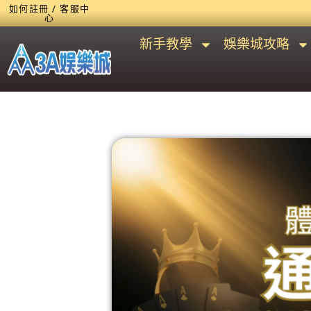
如何註冊 / 客服中
心
新手教學
娛樂城攻略