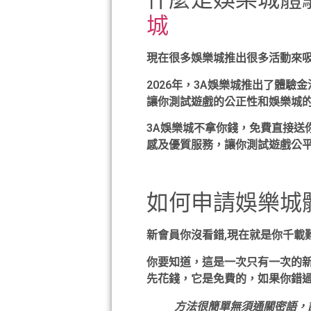
城
現在很多娛樂城推出很多活動來吸
2026年，3A娛樂城推出了體
讓你測試遊戲的公正性和娛樂城的
3A娛樂城不拿你錢，免費直接送
感及優質服務，讓你測試遊戲公
如何申請娛樂城體
新會員你沒看錯,現在就是你千載
你要知道，這是一次只有一次的
先花錢，它是免費的，如果你錯
方法很簡單無須通關密語，註