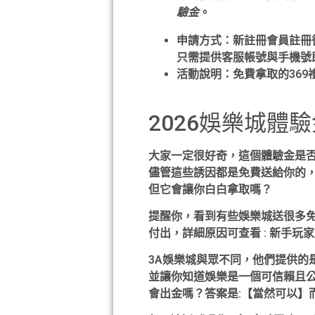
驗金
。
申請方式：新註冊會員註冊後
只需提供客服帳號與手機號
活動說明：免費拿取的369
2026娛樂城體驗
大家一定很好奇，這個體驗金是
儘管這些誘因都是免費送給你的
但它會讓你白白拿取嗎？
提醒你，看到有些娛樂城送很多
付出，詳細原因可查看 : 新手玩
3A娛樂城與眾不同，他們提供的
並讓你知道娛樂是一個可信賴且
會出金嗎？答案是:【當然可以】