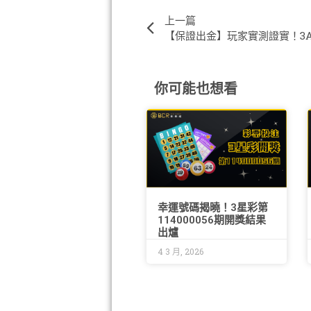
上一篇
你可能也想看
幸運號碼揭曉！3星彩第
114000056期開獎結果
出爐
4 3 月, 2026