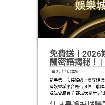
免費送！202
關密語揭秘！ |
29 1 月, 2026
新手第一次接觸線上博弈娛樂
這娛樂城平台是否可信，能順
送是否屬實？ 都是玩家新手
什麼是娛樂城體