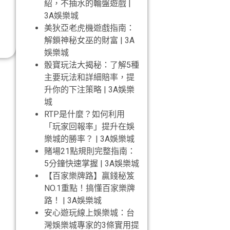
紹，不抽水的輪盤遊戲 |
3A娛樂城
美狄亞老虎機遊戲指南：
解鎖神秘女巫的財富 | 3A
娛樂城
骰寶玩法大揭秘：了解5種
主要玩法和詳細賠率，提
升你的下注策略 | 3A娛樂
城
RTP是什麼？如何利用
「玩家回報率」提升在娛
樂城的勝率？ | 3A娛樂城
賭場21點規則完整指南：
5分鐘快速掌握 | 3A娛樂城
【百家樂牌路】贏錢秘笈
NO.1重點！搞懂百家樂牌
路！ | 3A娛樂城
安心遊玩線上娛樂城：台
灣娛樂城專家的3條實用提