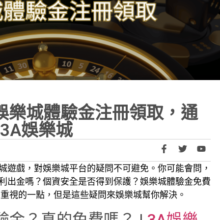
6娛樂城體驗金注冊領取，通
 3A娛樂城
城遊戲，對娛樂城平台的疑問不可避免。你可能會問，
利出金嗎？個資安全是否得到保護？娛樂城體驗金免費
很重視的一點，但是這些疑問來娛樂城幫你解決。
驗金？真的免費嗎？ |
3A娛樂