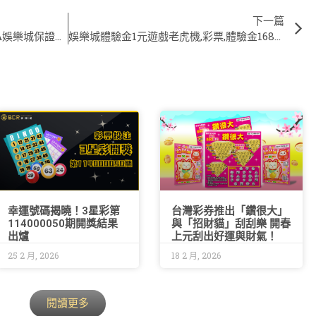
下一篇
【保證出金】玩家實測證實！3A娛樂城保證出金，讓您放心遊戲！ | 3A娛樂城
娛樂城體驗金1元遊戲老虎機,彩票,體驗金168這樣玩不花錢! | 3A娛樂城
幸運號碼揭曉！3星彩第
台灣彩券推出「鑽很大」
114000050期開獎結果
與「招財貓」刮刮樂 開春
出爐
上元刮出好運與財氣！
25 2 月, 2026
18 2 月, 2026
閱讀更多