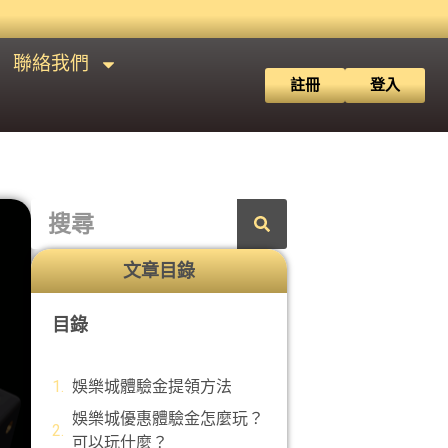
聯絡我們
註冊
登入
文章目錄
目錄
娛樂城體驗金提領方法
娛樂城優惠體驗金怎麼玩？
可以玩什麼？