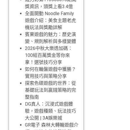
獎資訊，頭獎上看3.4億
全面開動 Noodle Family
遊戲介紹：美食主題老虎
機玩法與獎勵詳解
賓果遊戲的魅力：歷史演
變、規則解析與多樣變體
2026中秋大樂透加碼：
100組百萬獎金等你來
拿！選號技巧分享
如何在輪盤遊戲中獲勝？
實用技巧與策略分享
探索色碟遊戲的世界：從
基礎玩法到贏錢策略的完
整指南
DG真人：沉浸式遊戲體
驗，遊戲種類、玩法技巧
大公開 | 3A娛樂城
GR電子 森林大轉輪遊戲介