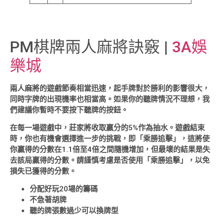
PM棋牌兩人麻將訣竅 |
3A娛
樂城
兩人麻將的遊戲節奏相當迅速，起手牌對於勝利的影響很大，
同時字牌的出現機率也相當高。如果你的聽牌情況不理想，我
們建議你暫時不要按下聽牌的按鈕。
在每一場遊戲中，莊家將收取贏分的5%作為抽水。遊戲結束
時，你也有機會選擇進一步的挑戰，即「乘勝追擊」，這將使
你贏得的分數在1.1倍至4倍之間隨機增加，但最壞的結果是失
去該局贏得的分數。請謹慎考慮是否使用「乘勝追擊」，以免
損失已獲得的分數。
分配好玩20場的籌碼
不急著胡牌
聽的牌張數過少可以換牌型