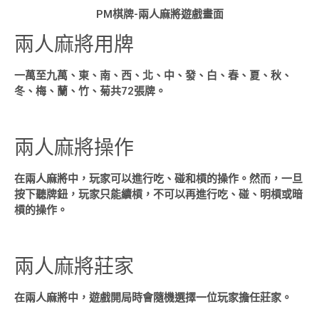
PM棋牌-兩人麻將遊戲畫面
兩人麻將用牌
一萬至九萬、東、南、西、北、中、發、白、春、夏、秋、
冬、梅、蘭、竹、菊共72張牌。
兩人麻將操作
在兩人麻將中，玩家可以進行吃、碰和槓的操作。然而，一旦
按下聽牌鈕，玩家只能續槓，不可以再進行吃、碰、明槓或暗
槓的操作。
兩人麻將莊家
在兩人麻將中，遊戲開局時會隨機選擇一位玩家擔任莊家。