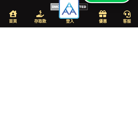
首頁
存取款
登入
優惠
客服