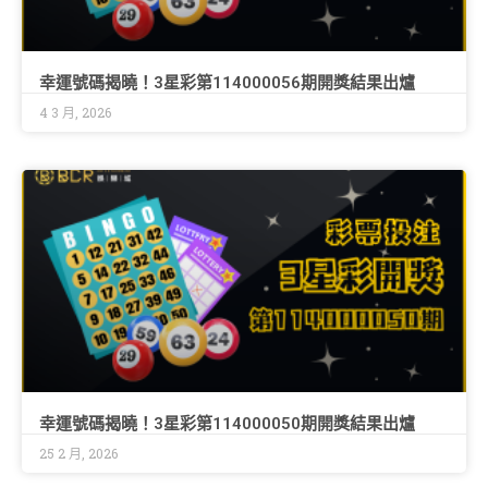
幸運號碼揭曉！3星彩第114000056期開獎結果出爐
4 3 月, 2026
幸運號碼揭曉！3星彩第114000050期開獎結果出爐
25 2 月, 2026