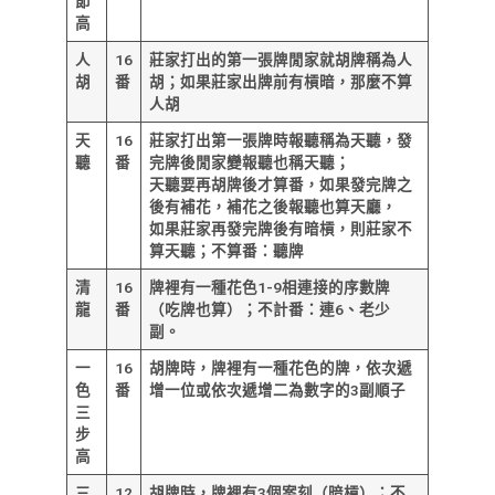
節
高
人
16
莊家打出的第一張牌閒家就胡牌稱為人
胡
番
胡；如果莊家出牌前有槓暗，那麼不算
人胡
天
16
莊家打出第一張牌時報聽稱為天聽，發
聽
番
完牌後閒家變報聽也稱天聽；
天聽要再胡牌後才算番，如果發完牌之
後有補花，補花之後報聽也算天廳，
如果莊家再發完牌後有暗槓，則莊家不
算天聽；不算番：聽牌
清
16
牌裡有一種花色1-9相連接的序數牌
龍
番
（吃牌也算）；不計番：連6、老少
副。
一
16
胡牌時，牌裡有一種花色的牌，依次遞
色
番
增一位或依次遞增二為數字的3副順子
三
步
高
三
12
胡牌時，牌裡有3個案刻（暗槓）；不