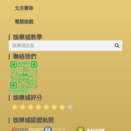
北京賽車
電競遊戲
娛樂城教學
聯絡我們
3A娛樂城
娛樂城評分
娛樂城認證執照