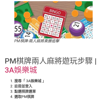
PM棋牌-兩人麻將乘勝追擊
PM棋牌兩人麻將遊玩步驟 |
3A娛樂城
搜尋「 3A娛樂城 」
註冊並登入
點選棋牌選單
選取PM棋牌