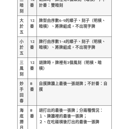
暗
番
計番：雙暗刻
刻
大
12
牌型由序數6-9的順子、刻子（明槓、
於
番
暗槓）、將牌組成，不出現字牌
五
小
12
牌行由序數1-4的順子、刻子（明槓、
於
番
暗槓）、將牌組成，不出現字牌
五
三
12
胡牌時，牌裡有3個風刻（明槓、暗
風
番
槓）
刻
妙
8
自摸牌牆上最後一張胡牌；不計番：自
手
番
摸
回
春
海
8
胡打出的最後一張牌；分兩種情況：
底
番
１、牌牆裡的最後一張牌；
撈
２、在吃碰槓後打出的最後一張牌
月