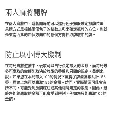
兩人麻將開牌
在兩人麻將中，遊戲開局前可以進行色子擲骰確定抓牌位置。
具體方式是根據兩個色子的點數之和來確定抓牌的方位，也就
是東南西北的四個方向中的哪個方向抓取牌墩中的牌。
防止以小博大機制
在每局麻將遊戲中，玩家可以自行決定帶入的金額，而每局最
多可贏取的金額則取決於牌型的番數和房間的規定。舉例來
說，如果您在本局帶入100的情況下贏得了牌型番數共計156
番，理論上您可以贏取156的金額。然而，實際情況可能會有
所不同，可能受到房間底注或其他相關規定的限制。因此，最
終您能夠贏取的金額可能會受到限制，例如您只能贏取100的
金額。