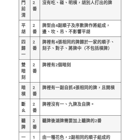
門
2
沒有吃、碰、明槓，胡別人打出的牌
前
番
清
平
2
牌型由4副順子及序數牌作將組成，
胡
番
邊、坎、吊、不影響平胡
四
2
牌裡有4張相同的牌歸於一家的順子、
歸
番
刻子、對子、將牌中（不包括槓牌）
一
雙
2
牌裡有2個暗刻
暗
番
刻
暗
2
牌裡有一副自抓4張相同的牌，且開槓
槓
番
斷
2
牌裡沒有一、九牌及自牌。
ㄠ
番
聽
2
聽牌後湖牌需要加上聽牌的2番
牌
番
一
1
由一種花色，2副相同的順子組成的