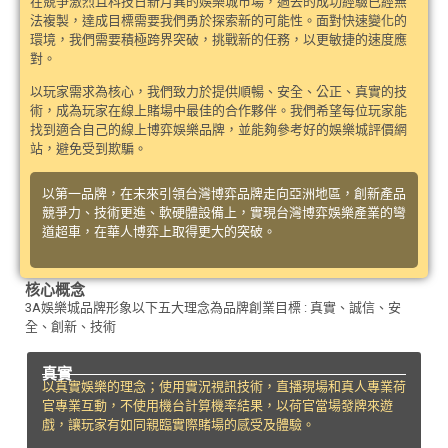
在競爭激烈且科技日新月異的娛樂城市場，過去的成功經驗已經無
法複製，達成目標需要我們勇於探索新的可能性。面對快速變化的
環境，我們需要積極跨界突破，挑戰新的任務，以更敏捷的速度應
對。
以玩家需求為核心，我們致力於提供順暢、安全、公正、真實的技
術，成為玩家在線上賭場中最佳的合作夥伴。我們希望每位玩家能
找到適合自己的線上博弈娛樂品牌，並能夠參考好的娛樂城評價網
站，避免受到欺騙。
以第一品牌，在未來引領台灣博弈品牌走向亞洲地區，創新產品
競爭力、技術更進、軟硬體設備上，實現台灣博弈娛樂產業的彎
道超車，在華人博弈上取得更大的突破。
核心概念
3A娛樂城品牌形象以下五大理念為品牌創業目標 : 真實、誠信、安
全、創新、技術
真實
以真實娛樂的理念；使用實況視訊技術，直播現場和真人專業荷
官專業互動，不使用機台計算機率結果，以荷官當場發牌來遊
戲，讓玩家有如同親臨實際賭場的感受及體驗。