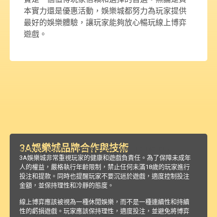
本實力還是優惠活動，娛樂城都努力為玩家提供
最好的娛樂體驗，讓玩家能夠放心暢玩線上博弈
遊戲。
3A娛樂城品牌合作與技術
CASINO BRAND COOPERATION AND TECHNOLOGY
3A娛樂城非常重視玩家的健康和遊戲負責任。為了保障未成年
人的權益，嚴格執行年齡限制，禁止任何未滿18歲的玩家進行
投注和提款。同時也提醒玩家不要沉迷於遊戲，適度控制投注
金額，並保持理性和冷靜的態度。
線上博弈應該被視為一種休閒娛樂，而不是一種連續性和持續
性的虧損遊戲。玩家應該保持理性，適度投注，並避免將博弈