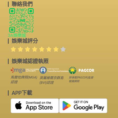
聯絡我們
3A娛樂城
娛樂城評分
娛樂城認證執照
馬爾他牌照(MGA)
英屬維爾京群島
菲律賓(PAGCOR)監督
競猜牌照
認證
(BVI)認證
APP下載