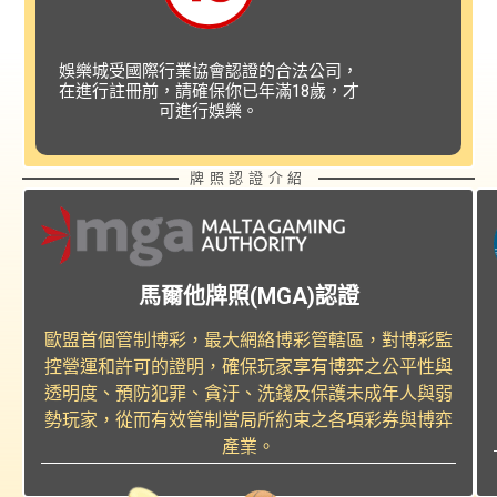
娛樂城受國際行業協會認證的合法公司，
在進行註冊前，請確保你已年滿18歲，才
可進行娛樂。
牌照認證介紹
馬爾他牌照(MGA)認證
歐盟首個管制博彩，最大網絡博彩管轄區，對博彩監
控營運和許可的證明，確保玩家享有博弈之公平性與
透明度、預防犯罪、貪汙、洗錢及保護未成年人與弱
勢玩家，從而有效管制當局所約束之各項彩券與博弈
產業。