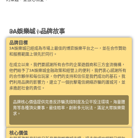
3A娛樂城 | 品牌故事
BRAND CORE VALUE
品牌目標
3A娛樂城已經成為市場上最佳的博弈娛樂平台之一，並在合作贊助
和服務範圍上領先於同行。
在成立以來，我們要感謝所有合作的企業遊戲商和三方金流機構，
他們給予了3A娛樂城金融政策和經營上的便利，我們衷心感謝所有
的合作夥伴和每位玩家，你們的支持和信任是我們成功的基石。我
們利用品牌的影響力，建立了一個抗擊電信網絡詐騙的護城河，並
承擔起社會的責任。
品牌核心價值提供完善反詐騙洗錢制度及公平投注環境，海量體
育等各種頂尖賽事，最佳賠率，創新多元玩法，滿足大眾娛樂需
求。
核心價值