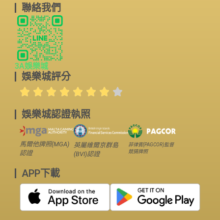
聯絡我們
3A娛樂城
娛樂城評分
娛樂城認證執照
馬爾他牌照(MGA)
英屬維爾京群島
菲律賓(PAGCOR)監督
競猜牌照
認證
(BVI)認證
APP下載