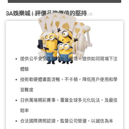
3A娛樂城 | 評價品牌價值的堅持
ABOUT TU CASINO ONLINE CASINO INSISTENCE OF BRAND VALUE
提供公平安全真實的投注環境，提供如同現場下注
體驗
技術軟硬體畫面流暢，不卡頓，降低用戶使用和學
習難度
日供萬場精彩賽事，覆蓋全球多元化玩法，及最佳
賠率
合法國際牌照認證，監督公司營運，以誠信為本