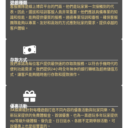
遊戲種類
客服團隊是線上博弈平台的門面，他們是玩家第一次接觸到的代
表。因此，選拔和培訓客服人員非常重要，他們應該具備專業的知
識和技能，能夠提供優質的服務。通過專業培訓和審核，確保客服
團隊能夠以專業、友好和高效的方式應對玩家的需求，提供卓越的
客戶體驗。
存款方式
我們承諾為每位客戶提供最快速的存取款服務，以符合手機時代的
便利功能需求。我們提供24小時全年無休的銀行轉帳及超商儲值方
式，讓客戶能夠隨時進行存款和提款操作。
優惠活動
3A娛樂城針對每種遊戲打造不同內容的優惠活動與玩家同樂，為
新玩家提供的免費體驗金、首儲優惠、也為一直遊玩多年玩家提供
vip等級升級體驗、復仇金、日日返水、各館不定期舉辦活動，可
說優惠上也是挺豐富的。