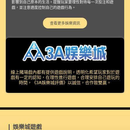
影響到自己原本的生活。提醒玩家要理性對待每一次投注和遊
戲，並注意適度控制自己的遊戲行為。
查看更多娛樂資訊
線上賭場戲內都有提供遊戲說明，透明化希望玩家對於遊
戲有一定的認知，在理性進行遊戲，合理安排自己遊玩的
時間，《3A娛樂城評價》以誠信，合作致雙贏。
3A娛樂城 了解更多
娛樂城遊戲