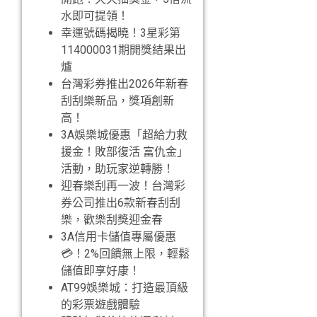
水即可提領！
幸運號碼揭曉！3星彩第
114000031期開獎結果出
爐
台灣彩券推出2026年新春
刮刮樂新品，獎項創新
高！
3A娛樂城優惠「超給力救
援金！敗部復活 富仇金」
活動，助玩家逆轉勝！
迎春樂刮再一波！台灣彩
券公司推出6款新春刮刮
樂，歡樂刮獎迎金春
3A信用卡儲值專屬優惠
💳！2%回饋無上限，輕鬆
儲值即享好康！
AT99娛樂城：打造最頂級
的彩票遊戲體驗