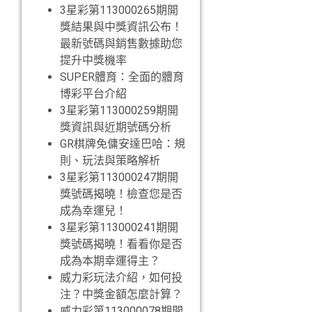
3星彩第113000265期開
獎結果與中獎資訊公布！
最新號碼與銷售數據助您
提升中獎機率
SUPER體育：全面的體育
博彩平台介紹
3星彩第113000259期開
獎資訊與近期號碼分析
GR棋牌免傭安達巴哈：規
則、玩法與策略解析
3星彩第113000247期開
獎號碼揭曉！檢查您是否
成為幸運兒！
3星彩第113000241期開
獎號碼揭曉！看看你是否
成為本期幸運得主？
威力彩玩法介紹，如何投
注？中獎金額怎麼計算？
威力彩第113000078期開