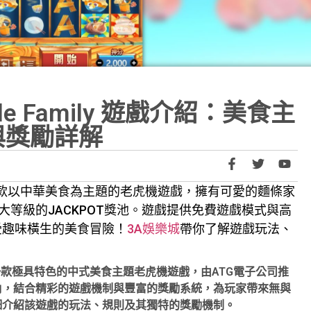
le Family 遊戲介紹：美食主
與獎勵詳解
ly 是一款以中華美食為主題的老虎機遊戲，擁有可愛的麵條家
等級的JACKPOT獎池。遊戲提供免費遊戲模式與高
受趣味橫生的美食冒險！
3A娛樂城
帶你了解遊戲玩法、
ly」是一款極具特色的中式美食主題老虎機遊戲，由ATG電子公司推
角，結合精彩的遊戲機制與豐富的獎勵系統，為玩家帶來無與
細介紹該遊戲的玩法、規則及其獨特的獎勵機制。