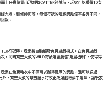
面上任意位置出現3個SCATTER符號時，玩家可以獲得10次
麵條大媽、麵條帥哥等，每個符號的連線獎勵倍率各有不同，
的回報。
ATTER符號時，玩家將自動觸發免費遊戲模式。在免費遊戲
次，同時茶壺大叔的WILD符號還會觸發“延展機制”，使得得
，玩家在免費輪次中不僅可以獲得豐厚的獎勵，還可以通過
。此外，茶壺大叔的茶壺翻水特效更為遊戲增添了趣味，讓玩家
。
T