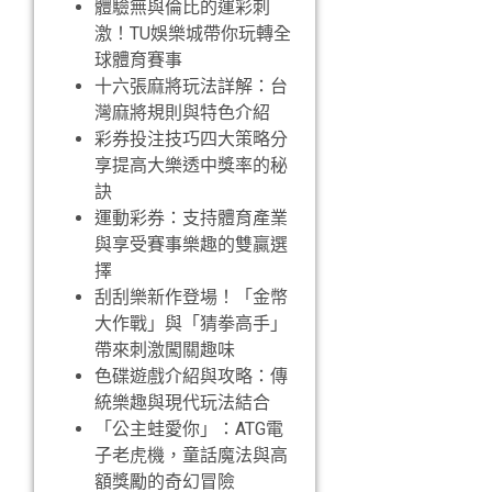
體驗無與倫比的運彩刺
激！TU娛樂城帶你玩轉全
球體育賽事
十六張麻將玩法詳解：台
灣麻將規則與特色介紹
彩券投注技巧四大策略分
享提高大樂透中獎率的秘
訣
運動彩券：支持體育產業
與享受賽事樂趣的雙贏選
擇
刮刮樂新作登場！「金幣
大作戰」與「猜拳高手」
帶來刺激闖關趣味
色碟遊戲介紹與攻略：傳
統樂趣與現代玩法結合
「公主蛙愛你」：ATG電
子老虎機，童話魔法與高
額獎勵的奇幻冒險