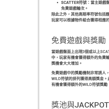
SCATTER符號
：當主遊戲盤
免費遊戲輪次。
除此之外，其他高賠率符號包括
玩家可以根據物件組合獲得相應
免費遊戲與獎勵
當遊戲盤面上出現3個或以上SC
中，玩家有機會獲得額外的免費輪
獎機會大大增加。
免費遊戲中的獎勵機制非常誘人
WILD符號的排列獲得高額獎金
有機會獲得額外的WILD符號獎勵
獎池與JACKPO