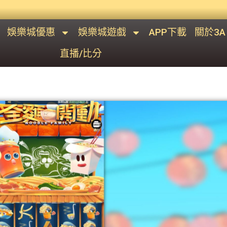
娛樂城優惠
娛樂城遊戲
APP下載
關於3A
直播/比分