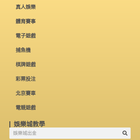
真人娛樂
體育賽事
電子遊戲
捕魚機
棋牌遊戲
彩票投注
北京賽車
電競遊戲
娛樂城教學