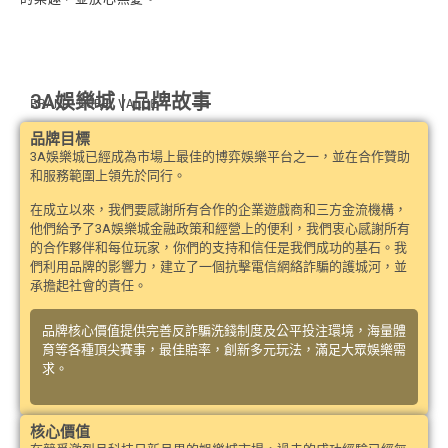
3A娛樂城 | 品牌故事
BRAND CORE VALUE
品牌目標
3A娛樂城已經成為市場上最佳的博弈娛樂平台之一，並在合作贊助
和服務範圍上領先於同行。
在成立以來，我們要感謝所有合作的企業遊戲商和三方金流機構，
他們給予了3A娛樂城金融政策和經營上的便利，我們衷心感謝所有
的合作夥伴和每位玩家，你們的支持和信任是我們成功的基石。我
們利用品牌的影響力，建立了一個抗擊電信網絡詐騙的護城河，並
承擔起社會的責任。
品牌核心價值提供完善反詐騙洗錢制度及公平投注環境，海量體
育等各種頂尖賽事，最佳賠率，創新多元玩法，滿足大眾娛樂需
求。
核心價值