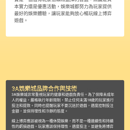
本實力還是優惠活動，娛樂城都努力為玩家提供
最好的娛樂體驗，讓玩家能夠放心暢玩線上博弈
遊戲。
3A娛樂城品牌合作與技術
CASINO BRAND COOPERATION AND TECHNOLOGY
3A娛樂城非常重視玩家的健康和遊戲負責任。為了保障未成年
人的權益，嚴格執行年齡限制，禁止任何未滿18歲的玩家進行
投注和提款。同時也提醒玩家不要沉迷於遊戲，適度控制投注
金額，並保持理性和冷靜的態度。
線上博弈應該被視為一種休閒娛樂，而不是一種連續性和持續
性的虧損遊戲。玩家應該保持理性，適度投注，並避免將博弈