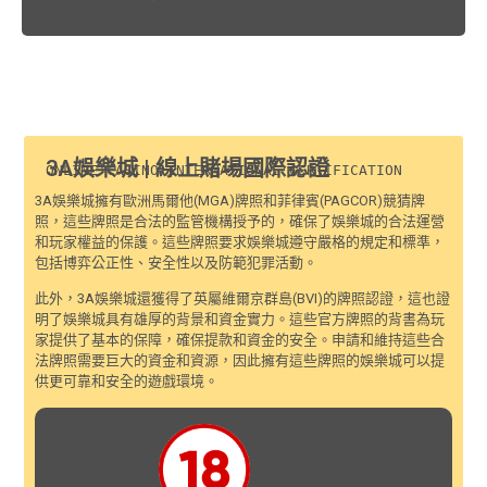
3A娛樂城 | 線上賭場國際認證
ONLINE CASINO INTERNATIONAL CERTIFICATION
3A娛樂城擁有歐洲馬爾他(MGA)牌照和菲律賓(PAGCOR)競猜牌
照，這些牌照是合法的監管機構授予的，確保了娛樂城的合法運營
和玩家權益的保護。這些牌照要求娛樂城遵守嚴格的規定和標準，
包括博弈公正性、安全性以及防範犯罪活動。
此外，3A娛樂城還獲得了英屬維爾京群島(BVI)的牌照認證，這也證
明了娛樂城具有雄厚的背景和資金實力。這些官方牌照的背書為玩
家提供了基本的保障，確保提款和資金的安全。申請和維持這些合
法牌照需要巨大的資金和資源，因此擁有這些牌照的娛樂城可以提
供更可靠和安全的遊戲環境。