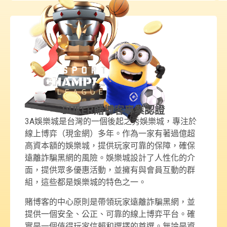
DUKER賭博客專業認證
3A娛樂城
是台灣的一個後起之秀娛樂城，專注於
線上博弈（現金網）多年。作為一家有著過億超
高資本額的娛樂城，提供玩家可靠的保障，確保
遠離詐騙黑網的風險。娛樂城設計了人性化的介
面，提供眾多優惠活動，並擁有與會員互動的群
組，這些都是娛樂城的特色之一。
賭博客的中心原則是帶領玩家遠離詐騙黑網，並
提供一個安全、公正、可靠的線上博弈平台。確
實是一個值得玩家信賴和選擇的首選。無論是資