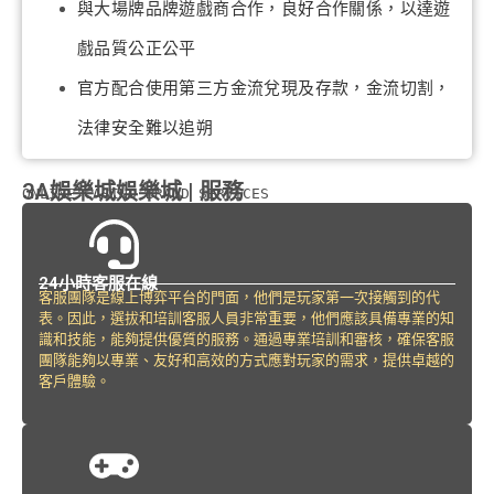
與大場牌品牌遊戲商合作，良好合作關係，以達遊
戲品質公正公平
官方配合使用第三方金流兌現及存款，金流切割，
法律安全難以追朔
3A娛樂城娛樂城 | 服務
ONLINE CASINO BRAND SERVICES
24小時客服在線
客服團隊是線上博弈平台的門面，他們是玩家第一次接觸到的代
表。因此，選拔和培訓客服人員非常重要，他們應該具備專業的知
識和技能，能夠提供優質的服務。通過專業培訓和審核，確保客服
團隊能夠以專業、友好和高效的方式應對玩家的需求，提供卓越的
客戶體驗。