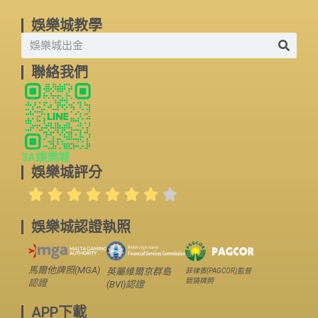
娛樂城教學
聯絡我們
3A娛樂城
娛樂城評分
娛樂城認證執照
馬爾他牌照(MGA)
英屬維爾京群島
菲律賓(PAGCOR)監督
競猜牌照
認證
(BVI)認證
APP下載