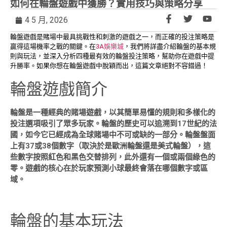
如何在輪盤遊戲中獲勝？實用技巧與策略分享
4 5 月, 2026
輪盤遊戲是賭場中最具挑戰性和刺激的遊戲之一，而正確的投注策略是
贏得這場機率之戰的關鍵。在
3A娛樂城
，我們將詳盡介紹輪盤的基本規
則與玩法，並深入分析四種最有效的輪盤投注策略，幫助你在遊戲中提
升勝率。如果你想在輪盤遊戲中脫穎而出，這篇文章絕對不容錯過！
輪盤遊戲簡介
輪盤是一種經典的賭場遊戲，以其簡單易懂的規則和多樣化的
投注選項吸引了眾多玩家。輪盤的歷史可以追溯到17世紀的法
國，如今它已經成為全球賭場中不可或缺的一部分。輪盤盤面
上有37或38個數字（取決於是歐洲輪盤還是美式輪盤），這
些數字按照紅色和黑色交替排列，此外還有一個或兩個綠色的
零。遊戲的核心在於玩家預測小球最終會落在哪個數字或區
域。
輪盤的基本玩法