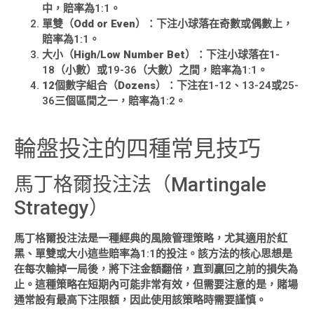
中，賠率為1:1。
單雙（Odd or Even）
：下注小球落在奇數或偶數上，
賠率為1:1。
大小（High/Low Number Bet）
：下注小球落在1-
18（小數）或19-36（大數）之間，賠率為1:1。
12個數字組合（Dozens）
：下注在1-12、13-24或25-
36三個區間之一，賠率為1:2。
輪盤投注的四種常見技巧
馬丁格爾投注法（Martingale
Strategy）
馬丁格爾投注法是一種經典的風險管理策略，尤其適用於紅
黑、單雙或大小這些賠率為1:1的投注。該方法的核心思想是
在每次輸掉一局後，將下注金額翻倍，直到贏回之前的損失為
止。這種策略在短期內可能非常有效，但需要注意的是，賭場
通常設有最高下注限額，因此使用該策略時需要謹慎。