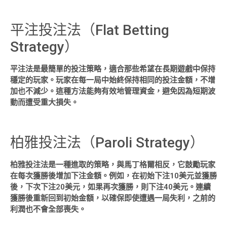
平注投注法（Flat Betting
Strategy）
平注法是最簡單的投注策略，適合那些希望在長期遊戲中保持
穩定的玩家。玩家在每一局中始終保持相同的投注金額，不增
加也不減少。這種方法能夠有效地管理資金，避免因為短期波
動而遭受重大損失。
柏雅投注法（Paroli Strategy）
柏雅投注法是一種進取的策略，與馬丁格爾相反，它鼓勵玩家
在每次獲勝後增加下注金額。例如，在初始下注10美元並獲勝
後，下次下注20美元，如果再次獲勝，則下注40美元。連續
獲勝後重新回到初始金額，以確保即使遭遇一局失利，之前的
利潤也不會全部喪失。