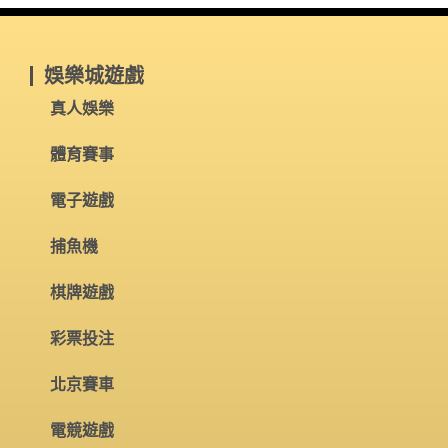
3A娛樂城 了解更多
娛樂城遊戲
真人娛樂
體育賽事
電子遊戲
捕魚機
棋牌遊戲
彩票投注
北京賽車
電競遊戲