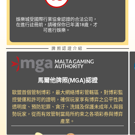
娛樂城受國際行業協會認證的合法公司，
在進行註冊前，請確保你已年滿18歲，才
可進行娛樂。
牌照認證介紹
馬爾他牌照(MGA)認證
歐盟首個管制博彩，最大網絡博彩管轄區，對博彩監
控營運和許可的證明，確保玩家享有博弈之公平性與
透明度、預防犯罪、貪汙、洗錢及保護未成年人與弱
勢玩家，從而有效管制當局所約束之各項彩券與博弈
產業。