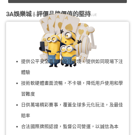
3A娛樂城 | 評價品牌價值的堅持
ABOUT TU CASINO ONLINE CASINO INSISTENCE OF BRAND VALUE
提供公平安全真實的投注環境，提供如同現場下注
體驗
技術軟硬體畫面流暢，不卡頓，降低用戶使用和學
習難度
日供萬場精彩賽事，覆蓋全球多元化玩法，及最佳
賠率
合法國際牌照認證，監督公司營運，以誠信為本