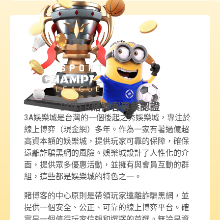
DUKER賭博客專業認證
3A娛樂城
是台灣的一個後起之秀娛樂城，專注於
線上博弈（現金網）多年。作為一家有著過億超
高資本額的娛樂城，提供玩家可靠的保障，確保
遠離詐騙黑網的風險。娛樂城設計了人性化的介
面，提供眾多優惠活動，並擁有與會員互動的群
組，這些都是娛樂城的特色之一。
賭博客的中心原則是帶領玩家遠離詐騙黑網，並
提供一個安全、公正、可靠的線上博弈平台。確
實是一個值得玩家信賴和選擇的首選。無論是資