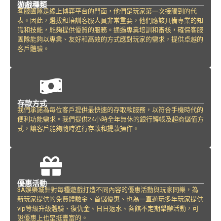
遊戲種類
客服團隊是線上博弈平台的門面，他們是玩家第一次接觸到的代
表。因此，選拔和培訓客服人員非常重要，他們應該具備專業的知
識和技能，能夠提供優質的服務。通過專業培訓和審核，確保客服
團隊能夠以專業、友好和高效的方式應對玩家的需求，提供卓越的
客戶體驗。
存款方式
我們承諾為每位客戶提供最快速的存取款服務，以符合手機時代的
便利功能需求。我們提供24小時全年無休的銀行轉帳及超商儲值方
式，讓客戶能夠隨時進行存款和提款操作。
優惠活動
3A娛樂城針對每種遊戲打造不同內容的優惠活動與玩家同樂，為
新玩家提供的免費體驗金、首儲優惠、也為一直遊玩多年玩家提供
vip等級升級體驗、復仇金、日日返水、各館不定期舉辦活動，可
說優惠上也是挺豐富的。