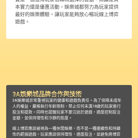
本實力還是優惠活動，娛樂城都努力為玩家提供
最好的娛樂體驗，讓玩家能夠放心暢玩線上博弈
遊戲。
3A娛樂城品牌合作與技術
CASINO BRAND COOPERATION AND TECHNOLOGY
3A娛樂城非常重視玩家的健康和遊戲負責任。為了保障未成年
人的權益，嚴格執行年齡限制，禁止任何未滿18歲的玩家進行
投注和提款。同時也提醒玩家不要沉迷於遊戲，適度控制投注
金額，並保持理性和冷靜的態度。
線上博弈應該被視為一種休閒娛樂，而不是一種連續性和持續
性的虧損遊戲。玩家應該保持理性，適度投注，並避免將博弈