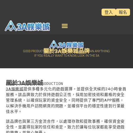
登入
報名
關於3A娛樂城品牌
GOOD PRODUCTS THEMSELVES SPEAK LOUDER THAN ANYTHING
IF YOU REALLY WANT TO KNOW, LOOK IN THE 3A
關於3A娛樂城
BRAND STORY INTRODUCTION
3A娛樂城
提供多種多元化的遊戲選擇，並提供全天候的24小時會員
服務。該品牌致力於保持遊戲公正性，採用加密技術和嚴格的安全
管理系統，以確保玩家的資金安全。同時提供了專門的APP服務，
以解決手機用戶訪問網頁的問題，並確保平台的穩定性達到行業最
佳水平。
該品牌也與第三方金流合作，以處理存款和提款事務，確保資金安
全性，並贏得玩家的信任和肯定，致力於讓每位玩家都能享受遊戲
的樂趣，並放心無憂。