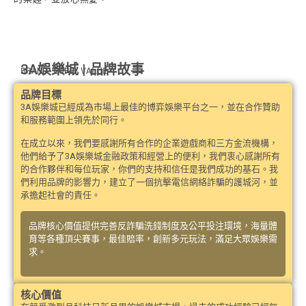
3A娛樂城 | 品牌故事
BRAND CORE VALUE
品牌目標
3A娛樂城已經成為市場上最佳的博弈娛樂平台之一，並在合作贊助
和服務範圍上領先於同行。
在成立以來，我們要感謝所有合作的企業遊戲商和三方金流機構，
他們給予了3A娛樂城金融政策和經營上的便利，我們衷心感謝所有
的合作夥伴和每位玩家，你們的支持和信任是我們成功的基石。我
們利用品牌的影響力，建立了一個抗擊電信網絡詐騙的護城河，並
承擔起社會的責任。
品牌核心價值提供完善反詐騙洗錢制度及公平投注環境，海量體
育等各種頂尖賽事，最佳賠率，創新多元玩法，滿足大眾娛樂需
求。
核心價值