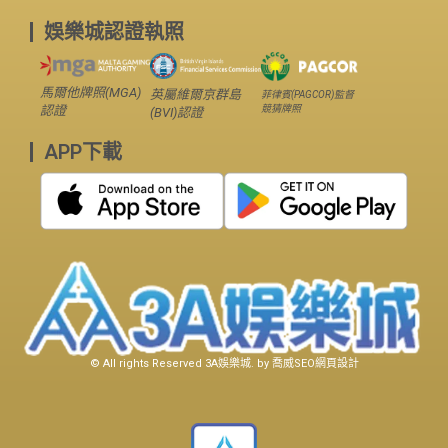
娛樂城認證執照
馬爾他牌照(MGA)
英屬維爾京群島
菲律賓(PAGCOR)監督
競猜牌照
認證
(BVI)認證
APP下載
© All rights Reserved
3A娛樂城
. by
喬威SEO網頁設計