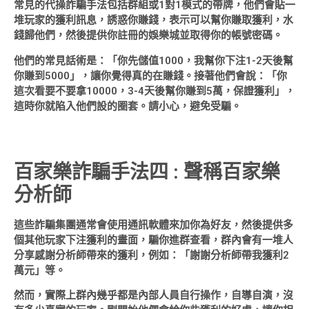
常見的代操詐騙手法包括群組或1對1模式的帶牌，他們會貼一
堆玩家的獲利訊息，誘惑你賺錢，表示可以幫你賺取獲利，水
錢歸他們，然後提供你註冊的娛樂城並取得你的帳號密碼。
他們的常見話術是：「你先儲值1000，我幫你下注1-2天後幫
你賺到5000」，讓你覺得真的在賺錢。接著他們會說：「你
這次看要不要拿10000，3-4天後幫你賺到5萬，保證獲利」，
這時你就陷入他們設的圈套。請小心，避免受騙。
百家樂詐騙手法四 : 聲稱百家樂
分析師
這些詐騙集團通常會使用通訊軟體來加你為好友，然後提供多
個其他玩家下注獲利的畫面，騙你進群查看，群內會有一堆人
分享感謝分析師帶來的獲利，例如：「謝謝分析師帶我獲利2
萬元」等。
然而，實際上群內幾乎都是內部人員自行操作，自導自演，沒