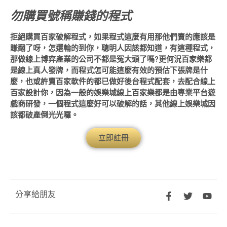
勿購買號稱賺錢的程式
拒絕購買百家破解程式，如果程式這麼有用那他們賣的應該是
賺翻了呀，怎還輪的到你，聰明人因該都知道，有這種程式，
那做線上博弈產業的公司不都是冤大頭了嗎?更何況百家樂都
是線上真人發牌，而程式怎可能這麼有效的預估下張牌是什
麼，也或許賣百家軟件的都已做好後台程式配套，去配合線上
百家設計你，因為一般的娛樂城線上百家樂都是由專業平台遊
戲商研發，一個程式這麼好可以破解的話，其他線上娛樂城因
該都破產倒光光囉。
立即註冊
分享給朋友