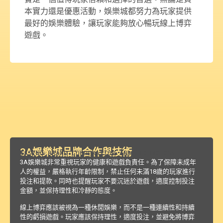
本實力還是優惠活動，娛樂城都努力為玩家提供
最好的娛樂體驗，讓玩家能夠放心暢玩線上博弈
遊戲。
3A娛樂城品牌合作與技術
CASINO BRAND COOPERATION AND TECHNOLOGY
3A娛樂城非常重視玩家的健康和遊戲負責任。為了保障未成年
人的權益，嚴格執行年齡限制，禁止任何未滿18歲的玩家進行
投注和提款。同時也提醒玩家不要沉迷於遊戲，適度控制投注
金額，並保持理性和冷靜的態度。
線上博弈應該被視為一種休閒娛樂，而不是一種連續性和持續
性的虧損遊戲。玩家應該保持理性，適度投注，並避免將博弈