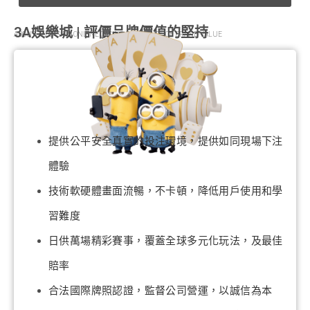
3A娛樂城 | 評價品牌價值的堅持
ABOUT TU CASINO ONLINE CASINO INSISTENCE OF BRAND VALUE
提供公平安全真實的投注環境，提供如同現場下注
體驗
技術軟硬體畫面流暢，不卡頓，降低用戶使用和學
習難度
日供萬場精彩賽事，覆蓋全球多元化玩法，及最佳
賠率
合法國際牌照認證，監督公司營運，以誠信為本