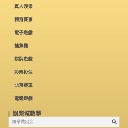
真人娛樂
體育賽事
電子遊戲
捕魚機
棋牌遊戲
彩票投注
北京賽車
電競遊戲
娛樂城教學