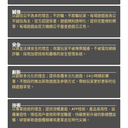
誠信
以誠信公平為本的理念；不詐騙、不欺騙玩家，每場遊戲皆為公
平誠信為主，官方認證背書，遊戲規則透明化，提供完整規則標
章，每場遊戲由官方機關公平審查遊戲公正性。
安全
以資金法律安全的理念；保護玩家不被傳票騷擾，不被電信網絡
詐騙，採用加密技術和嚴格的安全管理系統。
創新
以創新多元化的理念；提供各種多元化遊戲，24小時精彩賽
事，不間段的推出新款遊戲及參競方式，帶給玩家更好更新的在
線遊戲享受。
技術
以專業技術的理念；提供流暢畫面，APP技術，產品易用性、設
備兼容性，降低用戶使用和學習難度，持續更新升級的軟硬體設
備，研發嶄新遊戲種類確保產業走在時代尖端。