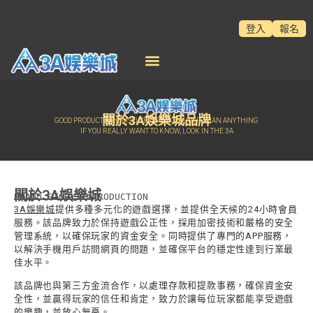
登入
報名
關於3A娛樂城品牌
GOOD PRODUCTS THEMSELVES SPEAK LOUDER THAN ANYTHING
IF YOU REALLY WANT TO KNOW, LOOK IN THE 3A
關於3A娛樂城
BRAND STORY INTRODUCTION
3A娛樂城
提供多種多元化的遊戲選擇，並提供全天候的24小時會員
服務。該品牌致力於保持遊戲公正性，採用加密技術和嚴格的安全
管理系統，以確保玩家的資金安全。同時提供了專門的APP服務，
以解決手機用戶訪問網頁的問題，並確保平台的穩定性達到行業最
佳水平。
該品牌也與第三方金流合作，以處理存款和提款事務，確保資金安
全性，並贏得玩家的信任和肯定，致力於讓每位玩家都能享受遊戲
的樂趣，並放心無憂。