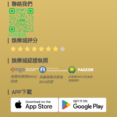
聯絡我們
3A娛樂城
娛樂城評分
娛樂城認證執照
馬爾他牌照(MGA)
英屬維爾京群島
菲律賓(PAGCOR)監督
競猜牌照
認證
(BVI)認證
APP下載