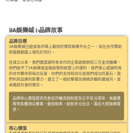
3A娛樂城 | 品牌故事
BRAND CORE VALUE
品牌目標
3A娛樂城已經成為市場上最佳的博弈娛樂平台之一，並在合作贊助
和服務範圍上領先於同行。
在成立以來，我們要感謝所有合作的企業遊戲商和三方金流機構，
他們給予了3A娛樂城金融政策和經營上的便利，我們衷心感謝所有
的合作夥伴和每位玩家，你們的支持和信任是我們成功的基石。我
們利用品牌的影響力，建立了一個抗擊電信網絡詐騙的護城河，並
承擔起社會的責任。
品牌核心價值提供完善反詐騙洗錢制度及公平投注環境，海量體
育等各種頂尖賽事，最佳賠率，創新多元玩法，滿足大眾娛樂需
求。
核心價值