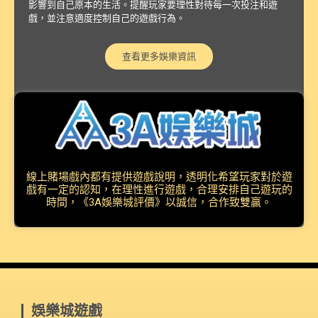
影響到自己原本的生活。提醒玩家要理性對待每一次投注和遊
戲，並注意適度控制自己的遊戲行為。
查看更多娛樂資訊
線上賭場戲內都有提供遊戲說明，透明化希望玩家對於遊
戲有一定的認知，在理性進行遊戲，合理安排自己遊玩的
時間，《3A娛樂城評價》以誠信，合作致雙贏。
3A娛樂城 了解更多
娛樂城遊戲