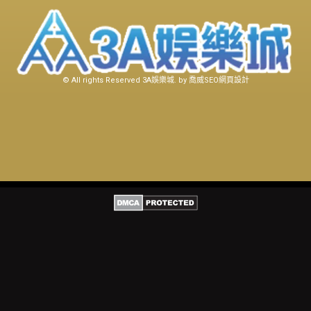
© All rights Reserved
3A娛樂城
. by
喬威SEO網頁設計