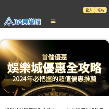
登入
報名