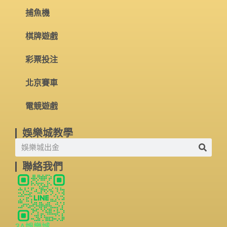
捕魚機
棋牌遊戲
彩票投注
北京賽車
電競遊戲
娛樂城教學
聯絡我們
3A娛樂城