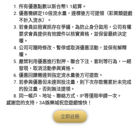
所有優惠點數以新台幣1:1結算。
優惠需綁定10倍流水量，達標後方可提領（彩票類遊戲
不計入流水）。
若會員註冊資訊存在爭議，為防止身分盜用，公司有權
要求會員提供有效證件以核實資格，並保留最終決定
權。
公司可隨時修改、暫停或取消優惠活動，並保有解釋
權。
嚴禁利用優惠進行對押、聯合下注、套利等行為，一經
發現，取消活動參與資格。
優惠回饋需達到指定流水量後方可提款。
若參與優惠但未達到投注量，則下次存款需累計未完成
的投注量，否則無法提領。
同一帳戶、地址、聯絡方式、IP等僅限申請一次。
感謝您的支持，3A娛樂城祝您遊戲愉快！
立即註冊