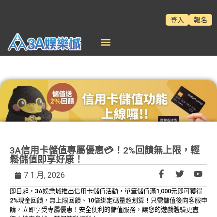
登入
報名
3A信用卡儲值專屬優惠💳！2%回饋無上限，輕
鬆儲值即享好康！
7 1 月, 2026
即日起，3A娛樂城推出信用卡儲值活動，單筆儲值滿1,000元即可獲得
2%現金回饋，無上限回饋、10倍綁定碼量超划算！只需儲值後向客服申
請，立即享受專屬優惠！安全便利的儲值服務，讓您的遊戲體驗更盡