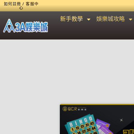
如何註冊 / 客服中
心
新手教學
娛樂城攻略