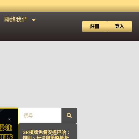
聯絡我們
註冊
登入
GR棋牌免傭安達巴哈：
規則、玩法與策略解析