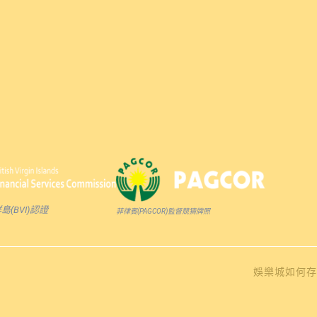
(BVI)認證
菲律賓(PAGCOR)監督競猜牌照
娛樂城如何存