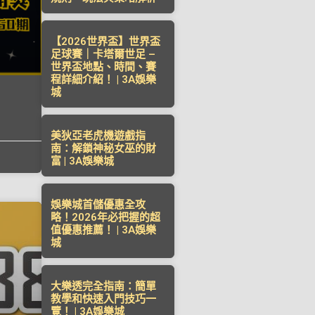
【2026世界盃】世界盃
足球賽｜卡塔爾世足 –
世界盃地點、時間、賽
程詳細介紹！ | 3A娛樂
城
美狄亞老虎機遊戲指
南：解鎖神秘女巫的財
富 | 3A娛樂城
娛樂城首儲優惠全攻
略！2026年必把握的超
值優惠推薦！ | 3A娛樂
城
大樂透完全指南：簡單
教學和快速入門技巧一
覽！ | 3A娛樂城