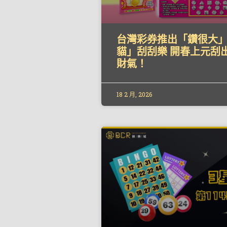
台灣彩券推出「鑽很大
貓」刮刮樂 開春上元刮
財氣！
18 2 月, 2026