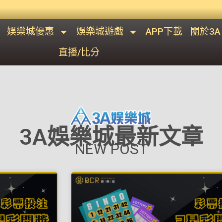
娛樂城優惠
娛樂城遊戲
APP下載
關於3A
直播/比分
3A娛樂城最新文章
NEW POST