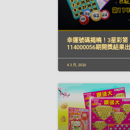
幸運號碼揭曉！3星彩第
114000056期開獎結果
4 3 月, 2026