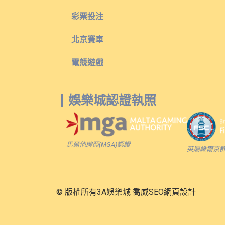
彩票投注
北京賽車
電競遊戲
娛樂城認證執照
馬爾他牌照(MGA)認證
英屬維爾京群島
© 版權所有
3A娛樂城
喬威SEO網頁設計