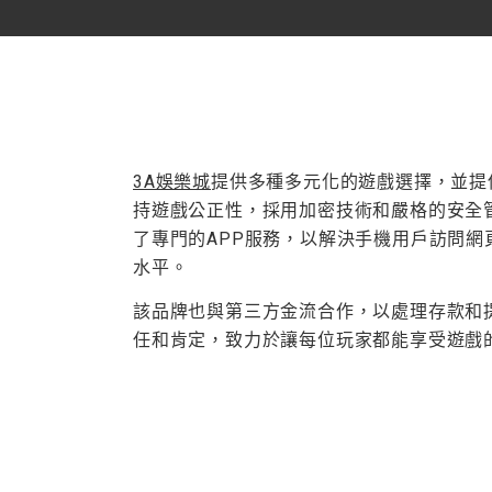
3A娛樂城
提供多種多元化的遊戲選擇，並提
持遊戲公正性，採用加密技術和嚴格的安全
了專門的APP服務，以解決手機用戶訪問
水平。
該品牌也與第三方金流合作，以處理存款和
任和肯定，致力於讓每位玩家都能享受遊戲