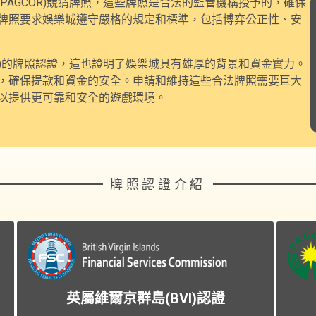
(PAGCOR)競猜牌照，這些牌照是合法的監管機構授予的，確保
牌照要求娛樂城遵守嚴格的規定和標準，包括博弈公正性、安
VI)的牌照認證，這也證明了娛樂城具有雄厚的背景和資金實力。
，確保提款和資金的安全。申請和維持這些合法牌照需要巨大
以提供更可靠和安全的遊戲環境。
牌照認證介紹
英屬維爾京群島(BVI)認證