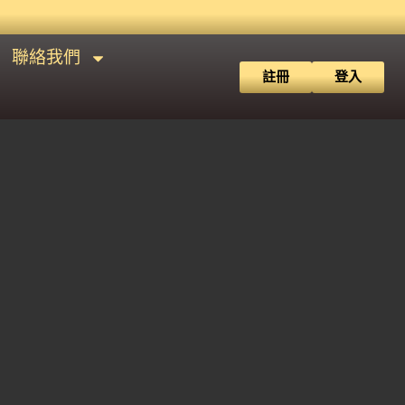
聯絡我們
註冊
登入