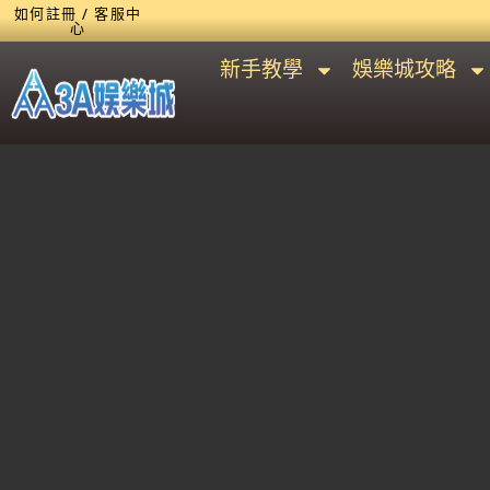
如何註冊 / 客服中
心
新手教學
娛樂城攻略