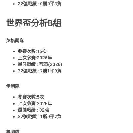
32強戰績 : 0勝0平3負
世界盃分析B組
英格蘭隊
參賽次數:15次
上次參賽:2026年
最佳戰績 : 冠軍(2026)
32強戰績 : 2勝1平0負
伊朗隊
參賽次數:5次
上次參賽:2026年
最佳戰績 : 32強
32強戰績 : 1勝0平2負
美國隊