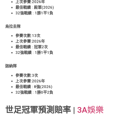
上次參賽:2026年
最佳戰績 : 殿軍(2026)
32強戰績 : 1勝1平1負
烏拉圭隊
參賽次數:13次
上次參賽:2026年
最佳戰績 : 冠軍2次
32強戰績 : 1勝1平1負
迦納隊
參賽次數:3次
上次參賽:2026年
最佳戰績 : 8強(2026)
32強戰績 : 1勝0平2負
世足冠軍預測賠率
|
3A娛樂