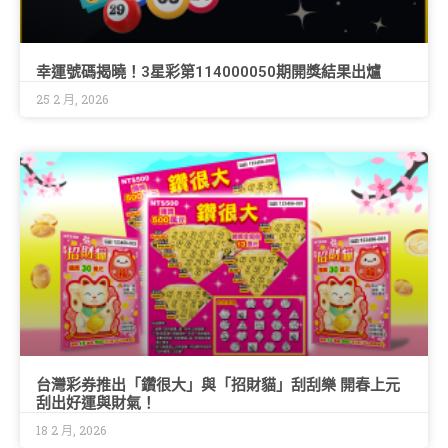
幸運號碼揭曉！3星彩第114000050期開獎結果出爐
25 2 月, 2026
台灣彩券推出「鑽很大」與「招財貓」刮刮樂 開春上元
刮出好運與財氣！
18 2 月, 2026