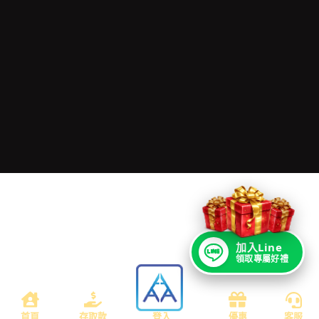
加入Line
領取專屬好禮
首頁
存取款
登入
優惠
客服