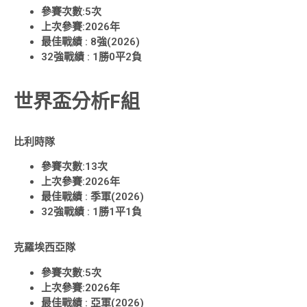
參賽次數:5次
上次參賽:2026年
最佳戰績 : 8強(2026)
32強戰績 : 1勝0平2負
世界盃分析F組
比利時隊
參賽次數:13次
上次參賽:2026年
最佳戰績 : 季軍(2026)
32強戰績 : 1勝1平1負
克羅埃西亞隊
參賽次數:5次
上次參賽:2026年
最佳戰績 : 亞軍(2026)