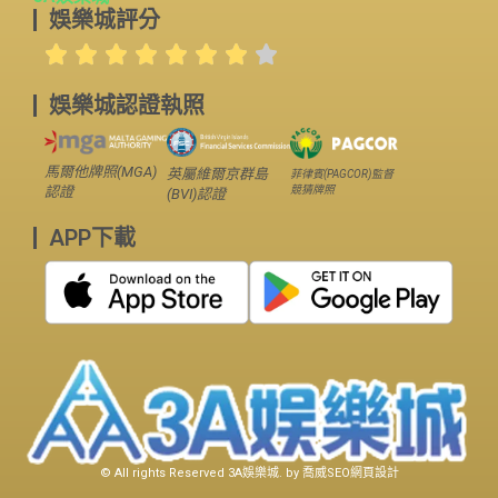
娛樂城評分
娛樂城認證執照
馬爾他牌照(MGA)
英屬維爾京群島
菲律賓(PAGCOR)監督
競猜牌照
認證
(BVI)認證
APP下載
© All rights Reserved
3A娛樂城
. by
喬威SEO網頁設計