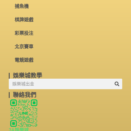
捕魚機
棋牌遊戲
彩票投注
北京賽車
電競遊戲
娛樂城教學
聯絡我們
3A娛樂城