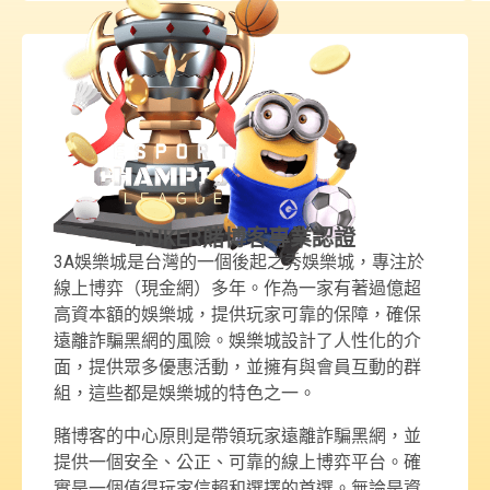
DUKER賭博客專業認證
3A娛樂城
是台灣的一個後起之秀娛樂城，專注於
線上博弈（現金網）多年。作為一家有著過億超
高資本額的娛樂城，提供玩家可靠的保障，確保
遠離詐騙黑網的風險。娛樂城設計了人性化的介
面，提供眾多優惠活動，並擁有與會員互動的群
組，這些都是娛樂城的特色之一。
賭博客的中心原則是帶領玩家遠離詐騙黑網，並
提供一個安全、公正、可靠的線上博弈平台。確
實是一個值得玩家信賴和選擇的首選。無論是資