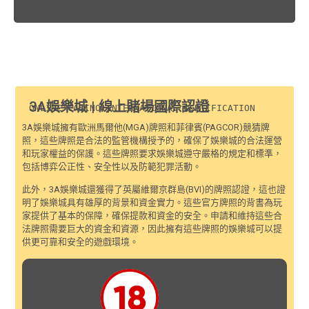
3A娛樂城 | 線上賭場國際認證
ONLINE CASINO INTERNATIONAL CERTIFICATION
3A娛樂城擁有歐洲馬爾他(MGA)牌照和菲律賓(PAGCOR)競猜牌
照，這些牌照是合法的監管機構授予的，確保了娛樂城的合法運營
和玩家權益的保護。這些牌照要求娛樂城遵守嚴格的規定和標準，
包括博弈公正性、安全性以及防範犯罪活動。
此外，3A娛樂城還獲得了英屬維爾京群島(BVI)的牌照認證，這也證
明了娛樂城具有雄厚的背景和資金實力。這些官方牌照的背書為玩
家提供了基本的保障，確保提款和資金的安全。申請和維持這些合
法牌照需要巨大的資金和資源，因此擁有這些牌照的娛樂城可以提
供更可靠和安全的遊戲環境。