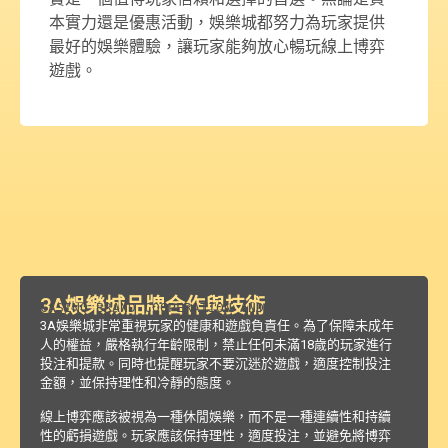
本實力還是優惠活動，娛樂城都努力為玩家提供
最好的娛樂體驗，讓玩家能夠放心暢玩線上博弈
遊戲。
3A娛樂城品牌合作與技術
CASINO BRAND COOPERATION AND TECHNOLOGY
3A娛樂城非常重視玩家的健康和遊戲負責任。為了保障未成年
人的權益，嚴格執行年齡限制，禁止任何未滿18歲的玩家進行
投注和提款。同時也提醒玩家不要沉迷於遊戲，適度控制投注
金額，並保持理性和冷靜的態度。
線上博弈應該被視為一種休閒娛樂，而不是一種連續性和持續
性的虧損遊戲。玩家應該保持理性，適度投注，並避免將博弈