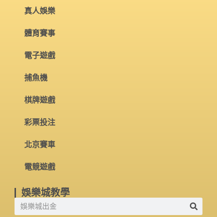
真人娛樂
體育賽事
電子遊戲
捕魚機
棋牌遊戲
彩票投注
北京賽車
電競遊戲
娛樂城教學