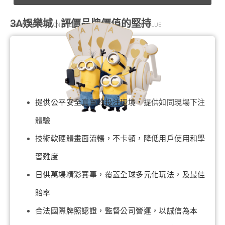
3A娛樂城 | 評價品牌價值的堅持
ABOUT TU CASINO ONLINE CASINO INSISTENCE OF BRAND VALUE
提供公平安全真實的投注環境，提供如同現場下注
體驗
技術軟硬體畫面流暢，不卡頓，降低用戶使用和學
習難度
日供萬場精彩賽事，覆蓋全球多元化玩法，及最佳
賠率
合法國際牌照認證，監督公司營運，以誠信為本