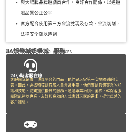
與大場牌品牌遊戲商合作，良好合作關係，以達遊
戲品質公正公平
官方配合使用第三方金流兌現及存款，金流切割，
法律安全難以追朔
3A娛樂城娛樂城 | 服務
ONLINE CASINO BRAND SERVICES
24小時客服在線
客服團隊是線上博弈平台的門面，他們是玩家第一次接觸到的代
表。因此，選拔和培訓客服人員非常重要，他們應該具備專業的知
識和技能，能夠提供優質的服務。通過專業培訓和審核，確保客服
團隊能夠以專業、友好和高效的方式應對玩家的需求，提供卓越的
客戶體驗。