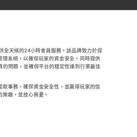
供全天候的24小時會員服務。該品牌致力於保
管理系統，以確保玩家的資金安全。同時提供
網頁的問題，並確保平台的穩定性達到行業最佳
提款事務，確保資金安全性，並贏得玩家的信
的樂趣，並放心無憂。