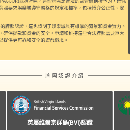
(PAGCOR)競猜牌照，這些牌照是合法的監管機構授予的，確保
牌照要求娛樂城遵守嚴格的規定和標準，包括博弈公正性、安
VI)的牌照認證，這也證明了娛樂城具有雄厚的背景和資金實力。
，確保提款和資金的安全。申請和維持這些合法牌照需要巨大
以提供更可靠和安全的遊戲環境。
牌照認證介紹
英屬維爾京群島(BVI)認證