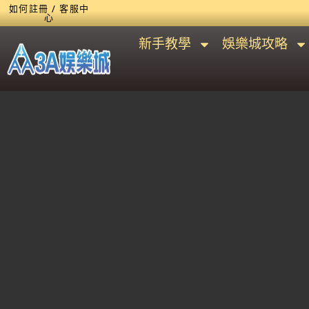
如何註冊 / 客服中
心
新手教學
娛樂城攻略