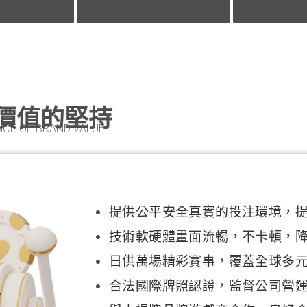
牌價值的堅持
NCE OF BRAND VALUE
提供公平安全真實的投注環境，
技術軟硬體畫面流暢，不卡頓，
日供萬場精彩賽事，覆蓋全球多
合法國際牌照認證，監督公司營