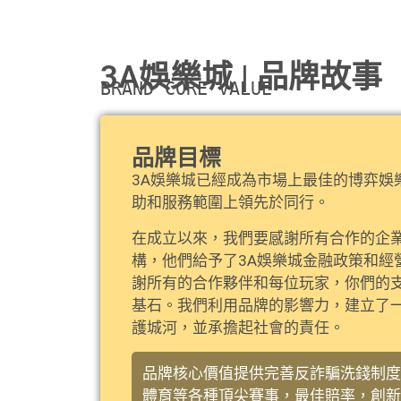
3A娛樂城 | 品牌故事
BRAND CORE VALUE
品牌目標
3A娛樂城已經成為市場上最佳的博弈娛
助和服務範圍上領先於同行。
在成立以來，我們要感謝所有合作的企
構，他們給予了3A娛樂城金融政策和經
謝所有的合作夥伴和每位玩家，你們的
基石。我們利用品牌的影響力，建立了
護城河，並承擔起社會的責任。
品牌核心價值提供完善反詐騙洗錢制度
體育等各種頂尖賽事，最佳賠率，創新