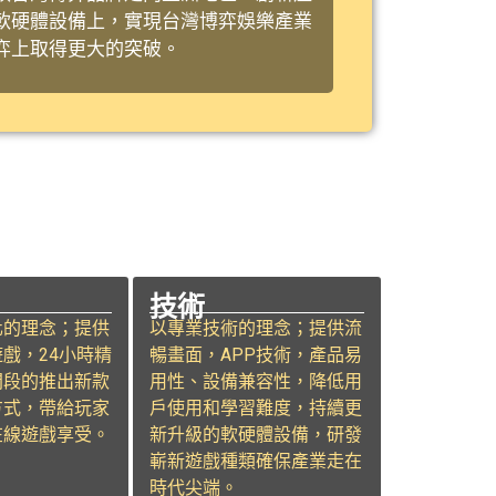
軟硬體設備上，實現台灣博弈娛樂產業
弈上取得更大的突破。
技術
化的理念；提供
以專業技術的理念；提供流
戲，24小時精
暢畫面，APP技術，產品易
間段的推出新款
用性、設備兼容性，降低用
方式，帶給玩家
戶使用和學習難度，持續更
在線遊戲享受。
新升級的軟硬體設備，研發
嶄新遊戲種類確保產業走在
時代尖端。