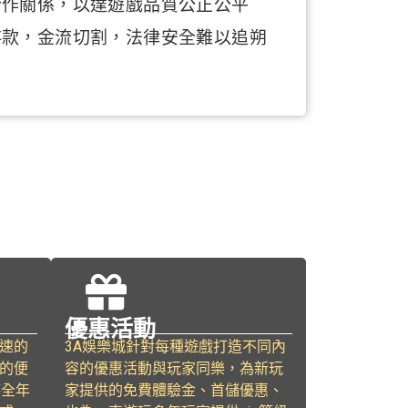
合作關係，以達遊戲品質公正公平
存款，金流切割，法律安全難以追朔
優惠活動
速的
3A娛樂城針對每種遊戲打造不同內
的便
容的優惠活動與玩家同樂，為新玩
時全年
家提供的免費體驗金、首儲優惠、