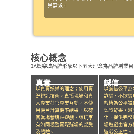
樂需求。
核心概念
3A娛樂城品牌形象以下五大理念為品牌創業目標
真實
誠信
以真實娛樂的理念；使用實
以誠信公平為
況視訊技術，直播現場和真
詐騙、不欺騙
人專業荷官專業互動，不使
戲皆為公平誠
用機台計算機率結果，以荷
認證背書，遊
官當場發牌來遊戲，讓玩家
化，提供完整
有如同親臨實際賭場的感受
場遊戲由官方
及體驗。
遊戲公正性。