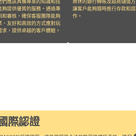
他們應該具備專業的知識和技
無休的銀行轉帳及超商儲值方
能夠提供優質的服務。通過專
讓客戶能夠隨時進行存款和提
訓和審核，確保客服團隊能夠
作。
業、友好和高效的方式應對玩
需求，提供卓越的客戶體驗。
場國際認證
IFICATION