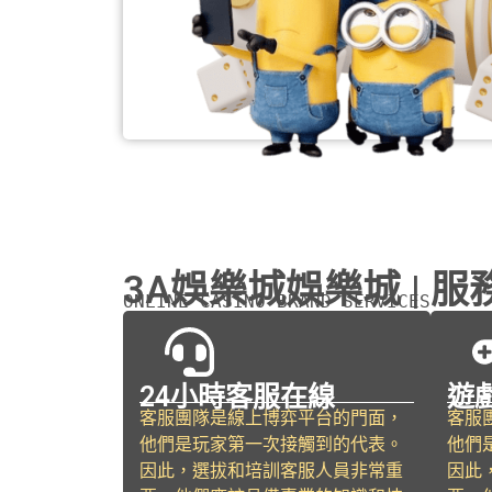
3A娛樂城娛樂城 | 服
ONLINE CASINO BRAND SERVICES
24小時客服在線
遊
客服團隊是線上博弈平台的門面，
客服
他們是玩家第一次接觸到的代表。
他們
因此，選拔和培訓客服人員非常重
因此