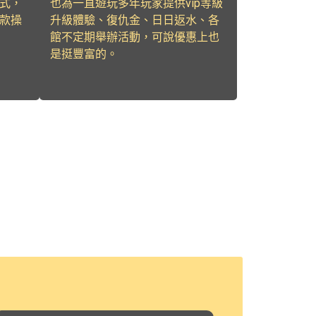
式，
也為一直遊玩多年玩家提供vip等級
款操
升級體驗、復仇金、日日返水、各
館不定期舉辦活動，可說優惠上也
是挺豐富的。