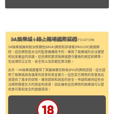
3A娛樂城 | 線上賭場國際認證
ONLINE CASINO INTERNATIONAL CERTIFICATION
3A娛樂城擁有歐洲馬爾他(MGA)牌照和菲律賓(PAGCOR)競猜牌
照，這些牌照是合法的監管機構授予的，確保了娛樂城的合法運營
和玩家權益的保護。這些牌照要求娛樂城遵守嚴格的規定和標準，
包括博弈公正性、安全性以及防範犯罪活動。
此外，3A娛樂城還獲得了英屬維爾京群島(BVI)的牌照認證，這也證
明了娛樂城具有雄厚的背景和資金實力。這些官方牌照的背書為玩
家提供了基本的保障，確保提款和資金的安全。申請和維持這些合
法牌照需要巨大的資金和資源，因此擁有這些牌照的娛樂城可以提
供更可靠和安全的遊戲環境。