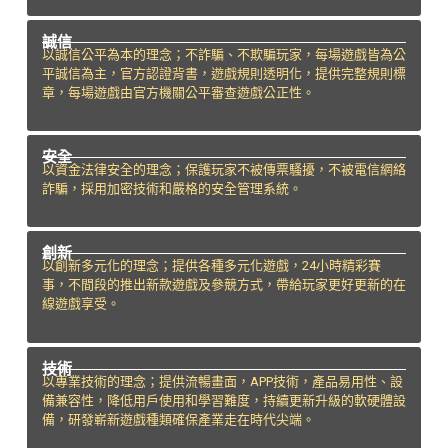
誠信
以誠信公平為本的理念；不詐騙、不欺騙玩家，每場遊戲皆為公
平誠信為主，官方認證背書，遊戲規則透明化，提供完整規則標
章，每場遊戲由官方機關公平審查遊戲公正性。
安全
以資金法律安全的理念；保護玩家不被傳票騷擾，不被電信網絡
詐騙，採用加密技術和嚴格的安全管理系統。
創新
以創新多元化的理念；提供各種多元化遊戲，24小時精彩賽
事，不間段的推出新款遊戲及參競方式，帶給玩家更好更新的在
線遊戲享受。
技術
以專業技術的理念；提供流暢畫面，APP技術，產品易用性、設
備兼容性，降低用戶使用和學習難度，持續更新升級的軟硬體設
備，研發嶄新遊戲種類確保產業走在時代尖端。