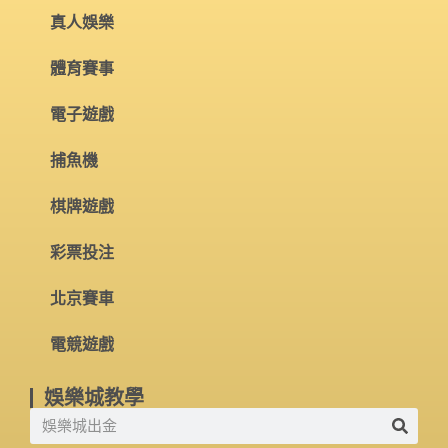
真人娛樂
體育賽事
電子遊戲
捕魚機
棋牌遊戲
彩票投注
北京賽車
電競遊戲
娛樂城教學