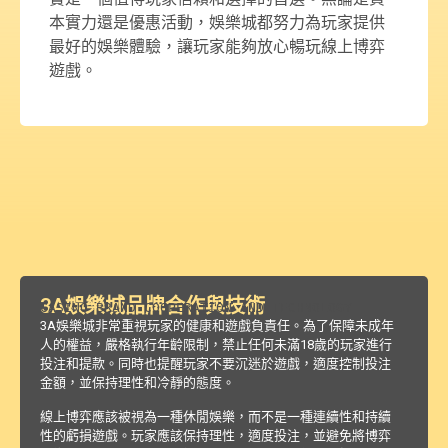
本實力還是優惠活動，娛樂城都努力為玩家提供
最好的娛樂體驗，讓玩家能夠放心暢玩線上博弈
遊戲。
3A娛樂城品牌合作與技術
CASINO BRAND COOPERATION AND TECHNOLOGY
3A娛樂城非常重視玩家的健康和遊戲負責任。為了保障未成年
人的權益，嚴格執行年齡限制，禁止任何未滿18歲的玩家進行
投注和提款。同時也提醒玩家不要沉迷於遊戲，適度控制投注
金額，並保持理性和冷靜的態度。
線上博弈應該被視為一種休閒娛樂，而不是一種連續性和持續
性的虧損遊戲。玩家應該保持理性，適度投注，並避免將博弈